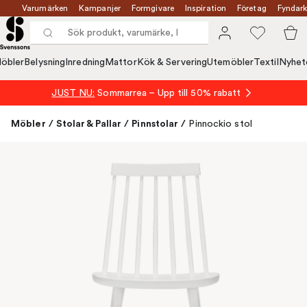
Varumärken
Kampanjer
Formgivare
Inspiration
Företag
Fyndark
öbler
Belysning
Inredning
Mattor
Kök & Servering
Utemöbler
Textil
Nyhet
JUST NU:
Sommarrea – Upp till 50% rabatt
Möbler
/
Stolar & Pallar
/
Pinnstolar
/
Pinnockio stol