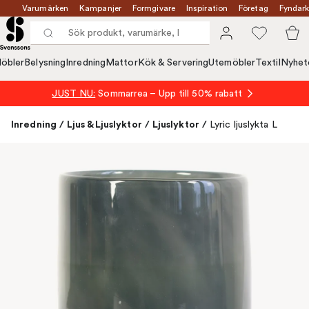
Varumärken
Kampanjer
Formgivare
Inspiration
Företag
Fyndark
öbler
Belysning
Inredning
Mattor
Kök & Servering
Utemöbler
Textil
Nyhet
JUST NU:
Sommarrea – Upp till 50% rabatt
Inredning
/
Ljus & Ljuslyktor
/
Ljuslyktor
/
Lyric ljuslykta L