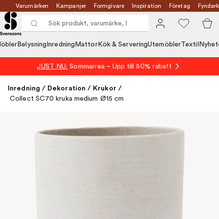
Varumärken
Kampanjer
Formgivare
Inspiration
Företag
Fyndark
öbler
Belysning
Inredning
Mattor
Kök & Servering
Utemöbler
Textil
Nyhet
JUST NU:
Sommarrea – Upp till 50% rabatt
Inredning
/
Dekoration
/
Krukor
/
Collect SC70 kruka medium Ø15 cm