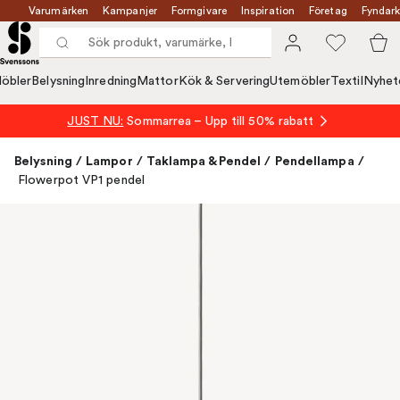
Varumärken
Kampanjer
Formgivare
Inspiration
Företag
Fyndark
öbler
Belysning
Inredning
Mattor
Kök & Servering
Utemöbler
Textil
Nyhet
JUST NU:
Sommarrea – Upp till 50% rabatt
Belysning
/
Lampor
/
Taklampa & Pendel
/
Pendellampa
/
Flowerpot VP1 pendel