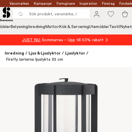
Varumärken
Kampanjer
Formgivare
Inspiration
Företag
Fyndark
öbler
Belysning
Inredning
Mattor
Kök & Servering
Utemöbler
Textil
Nyhet
JUST NU:
Sommarrea – Upp till 50% rabatt
Inredning
/
Ljus & Ljuslyktor
/
Ljuslyktor
/
Firefly lanterna ljuslykta 35 cm