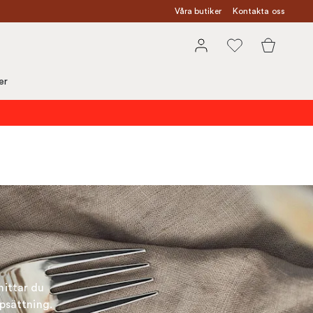
Våra butiker
Kontakta oss
er
hittar du
psättning.