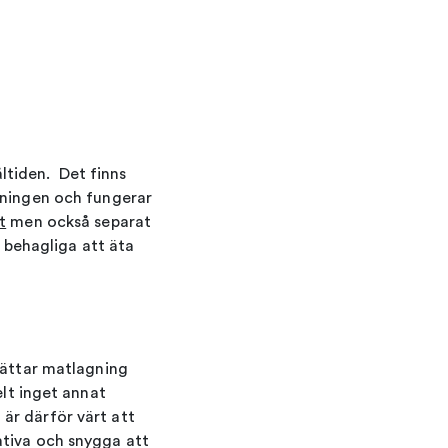
ltiden. Det finns
kningen och fungerar
t
men också separat
a behagliga att äta
rlättar matlagning
elt inget annat
är därför värt att
ativa och snygga att