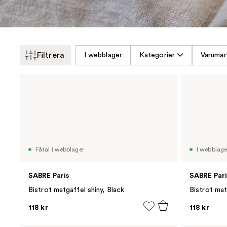
Filtrera
I webblager
Kategorier
Varumär
Fåtal i webblager
I webblage
SABRE Paris
SABRE Pari
Bistrot matgaffel shiny, Black
Bistrot mat
118 kr
118 kr