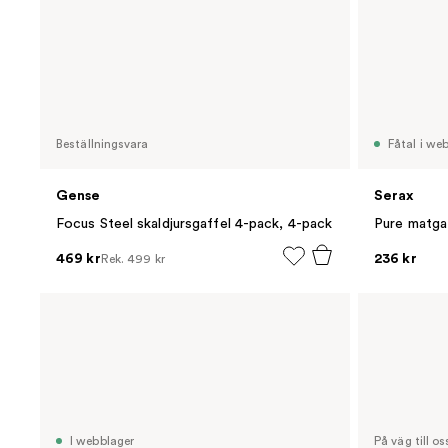
Beställningsvara
Fåtal i we
Gense
Serax
Focus Steel skaldjursgaffel 4-pack, 4-pack
Pure matgaf
469 kr
236 kr
Rek.
499 kr
I webblager
På väg till os