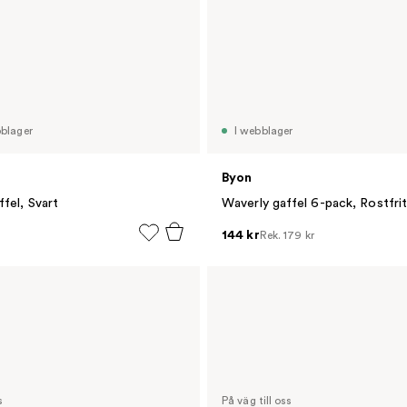
bblager
I webblager
Byon
fel, Svart
Waverly gaffel 6-pack, Rostfrit
144 kr
Rek.
179 kr
s
På väg till oss