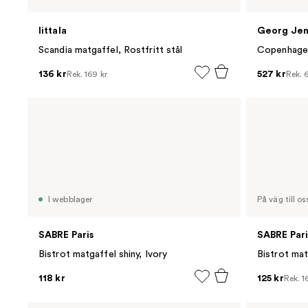
Iittala
Georg Jen
Scandia matgaffel, Rostfritt stål
Copenhagen
136 kr
527 kr
Rek.
169 kr
Rek.
I webblager
På väg till os
SABRE Paris
SABRE Pari
Bistrot matgaffel shiny, Ivory
Bistrot mat
118 kr
125 kr
Rek.
1