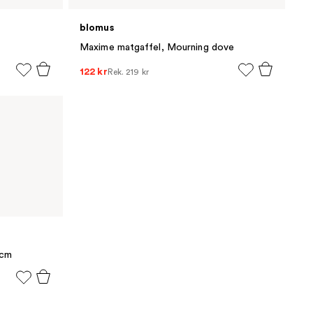
blomus
Maxime matgaffel, Mourning dove
122 kr
Rek.
219 kr
 cm