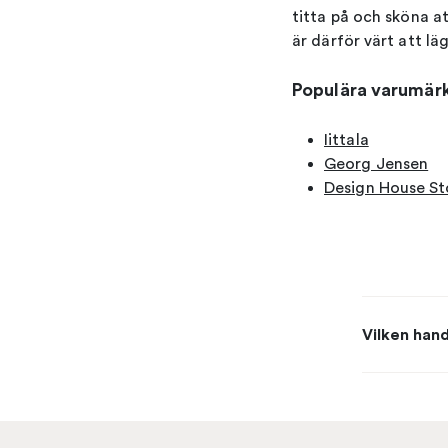
titta på och sköna at
är därför värt att lä
Populära varumär
Iittala
Georg Jensen
Design House S
Vilken hand