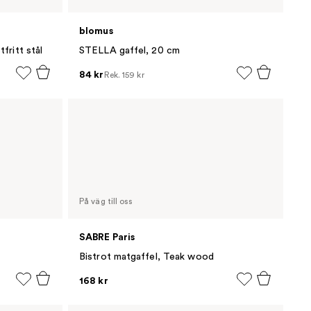
blomus
fritt stål
STELLA gaffel, 20 cm
84 kr
Rek.
159 kr
På väg till oss
SABRE Paris
Bistrot matgaffel, Teak wood
168 kr