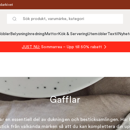
darkivet
öbler
Belysning
Inredning
Mattor
Kök & Servering
Utemöbler
Textil
Nyhet
JUST NU:
Sommarrea – Upp till 50% rabatt
Gafflar
är en essentiell del av dukningen och besticksamlingen. Här 
stick från välkända märken så att du kan komplettera din up