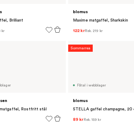
s
blomus
el, Brilliant
Maxime matgaffel, Sharkskin
122 kr
 kr
Rek.
219 kr
Sommarrea
bblager
Fåtal i webblager
sen
blomus
matgaffel, Rostfritt stål
STELLA gaffel champagne, 20
89 kr
Rek.
159 kr