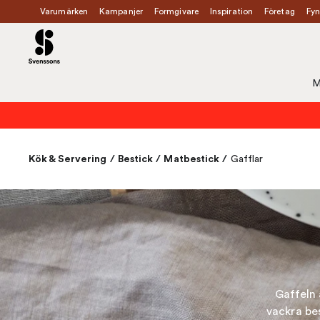
Varumärken
Kampanjer
Formgivare
Inspiration
Företag
Fyn
M
Kök & Servering
/
Bestick
/
Matbestick
/
Gafflar
Gaffeln 
vackra be