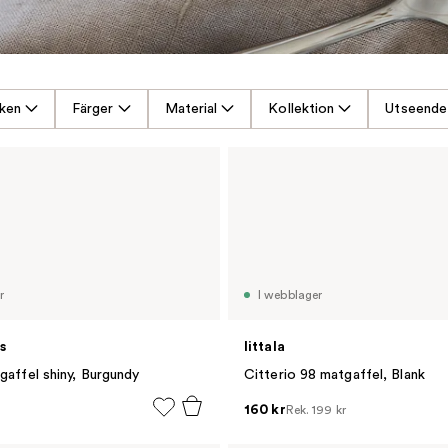
ken
Färger
Material
Kollektion
Utseende
r
I webblager
s
Iittala
gaffel shiny, Burgundy
Citterio 98 matgaffel, Blank
160 kr
Rek.
199 kr