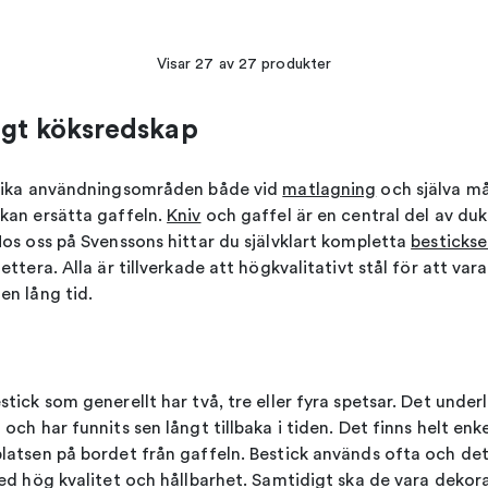
Visar 27 av 27 produkter
igt köksredskap
olika användningsområden både vid
matlagning
och själva må
kan ersätta gaffeln.
Kniv
och gaffel är en central del av du
Hos oss på Svenssons hittar du självklart kompletta
bestickse
ettera. Alla är tillverkade att högkvalitativt stål för att var
en lång tid.
tick som generellt har två, tre eller fyra spetsar. Det unde
och har funnits sen långt tillbaka i tiden. Det finns helt enk
latsen på bordet från gaffeln. Bestick används ofta och det 
med hög kvalitet och hållbarhet. Samtidigt ska de vara dekor