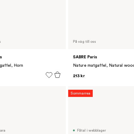
s
På väg till oss
s
SABRE Paris
gaffel, Horn
Nature matgaffel, Natural woo
213 kr
Sommarrea
vara
Fåtal i webblager