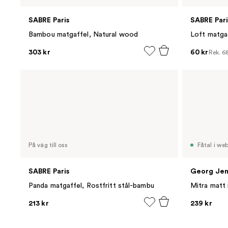
SABRE Paris
SABRE Pari
Bambou matgaffel, Natural wood
Loft matgaff
303 kr
60 kr
Rek.
68
På väg till oss
Fåtal i we
SABRE Paris
Georg Jen
Panda matgaffel, Rostfritt stål-bambu
Mitra matt 
213 kr
239 kr