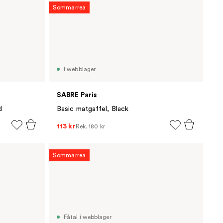
Sommarrea
I webblager
SABRE Paris
d
Basic matgaffel, Black
113 kr
Rek.
180 kr
Sommarrea
Fåtal i webblager