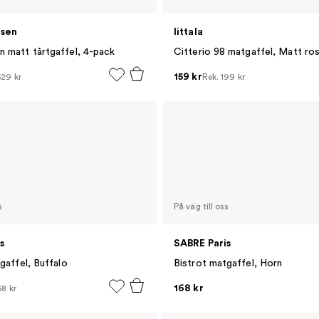
sen
Iittala
 matt tårtgaffel, 4-pack
Citterio 98 matgaffel, Matt rost
159 kr
629 kr
Rek.
199 kr
s
På väg till oss
s
SABRE Paris
gaffel, Buffalo
Bistrot matgaffel, Horn
168 kr
68 kr