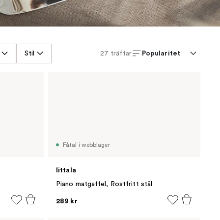
Popularitet
Stil
27
träffar
Fåtal i webblager
Iittala
Piano matgaffel, Rostfritt stål
289 kr