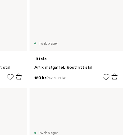
I webblager
Iittala
t stål
Artik matgaffel, Rostfritt stål
150 kr
Rek.
209 kr
I webblager