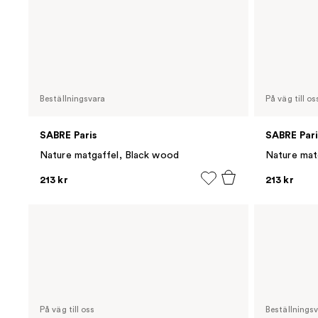
Beställningsvara
På väg till os
SABRE Paris
SABRE Pari
Nature matgaffel, Black wood
Nature mat
213 kr
213 kr
På väg till oss
Beställnings