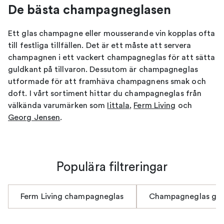
De bästa champagneglasen
Ett glas champagne eller mousserande vin kopplas ofta
till festliga tillfällen. Det är ett måste att servera
champagnen i ett vackert champagneglas för att sätta
guldkant på tillvaron. Dessutom är champagneglas
utformade för att framhäva champagnens smak och
doft. I vårt sortiment hittar du champagneglas från
välkända varumärken som
Iittala
,
Ferm Living
och
Georg Jensen
.
Champagneglas för att bevara bubblorna
Oavsett vilken form eller vad för material ett
Populära filtreringar
champagneglas har, är de alltid utformade för att
framhäva champagnens smak, doft och lyxighet.
Dessutom är de utformade för att bevara bubblorna,
Ferm Living champagneglas
Champagneglas gul
då de har en ojämnhet längst ner i kupan. Det är
någonting som vanliga vinglas saknar. Därför är det