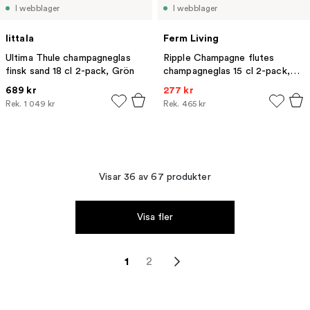
I webblager
I webblager
Iittala
Ferm Living
Ultima Thule champagneglas
Ripple Champagne flutes
finsk sand 18 cl 2-pack, Grön
champagneglas 15 cl 2-pack,
Smoked Grey
689 kr
277 kr
Rek.
1 049 kr
Rek.
465 kr
Visar 36 av 67 produkter
Visa fler
1
2