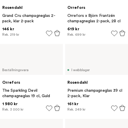
Rosendahl
Orrefors
Grand Cru champagneglas 2-
Orrefors x Björn Frantzén
pack, klar 2-pack
champagneglas 2-pack, 28 cl
146 kr
619 kr
Rek.
219 kr
Rek.
699 kr
Beställningsvara
I webblager
Orrefors
Rosendahl
The Sparkling Devil
Premium champagneglas 39 cl
champagneglas 19 cl, Guld
2-pack, Klar
1 980 kr
161 kr
Rek.
3 000 kr
Rek.
249 kr