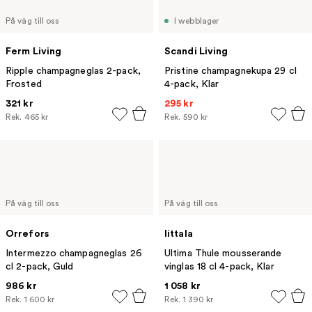
På väg till oss
I webblager
Ferm Living
Scandi Living
Ripple champagneglas 2-pack,
Pristine champagnekupa 29 cl
Frosted
4-pack, Klar
321 kr
295 kr
Rek.
465 kr
Rek.
590 kr
På väg till oss
På väg till oss
Orrefors
Iittala
Intermezzo champagneglas 26
Ultima Thule mousserande
cl 2-pack, Guld
vinglas 18 cl 4-pack, Klar
986 kr
1 058 kr
Rek.
1 600 kr
Rek.
1 390 kr