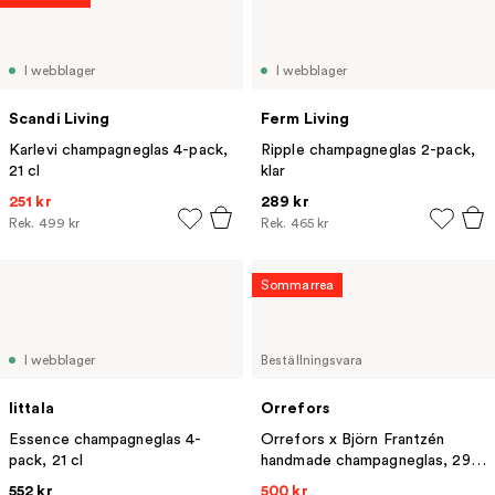
I webblager
I webblager
Scandi Living
Ferm Living
Karlevi champagneglas 4-pack,
Ripple champagneglas 2-pack,
21 cl
klar
251 kr
289 kr
Rek.
499 kr
Rek.
465 kr
Sommarrea
I webblager
Beställningsvara
Iittala
Orrefors
Essence champagneglas 4-
Orrefors x Björn Frantzén
pack, 21 cl
handmade champagneglas, 29
cl
552 kr
500 kr