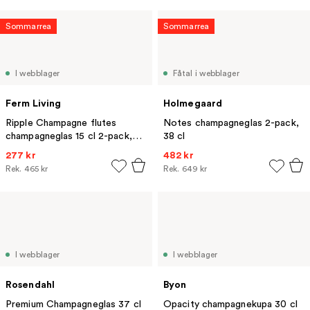
Sommarrea
Sommarrea
I webblager
Fåtal i webblager
Ferm Living
Holmegaard
Ripple Champagne flutes
Notes champagneglas 2-pack,
champagneglas 15 cl 2-pack,
38 cl
Clear
277 kr
482 kr
Rek.
465 kr
Rek.
649 kr
I webblager
I webblager
Rosendahl
Byon
Premium Champagneglas 37 cl
Opacity champagnekupa 30 cl