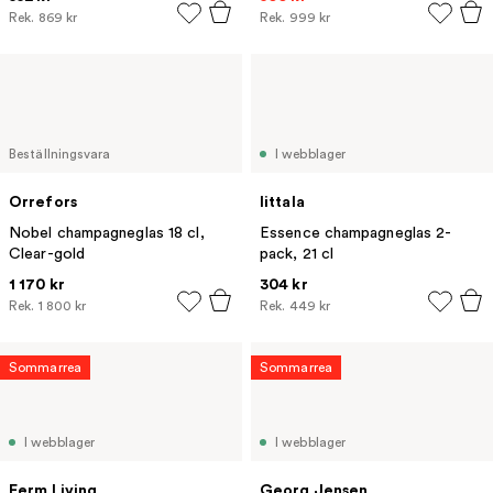
Rek.
869 kr
Rek.
999 kr
Beställningsvara
I webblager
Orrefors
Iittala
Nobel champagneglas 18 cl,
Essence champagneglas 2-
Clear-gold
pack, 21 cl
1 170 kr
304 kr
Rek.
1 800 kr
Rek.
449 kr
Sommarrea
Sommarrea
I webblager
I webblager
Ferm Living
Georg Jensen