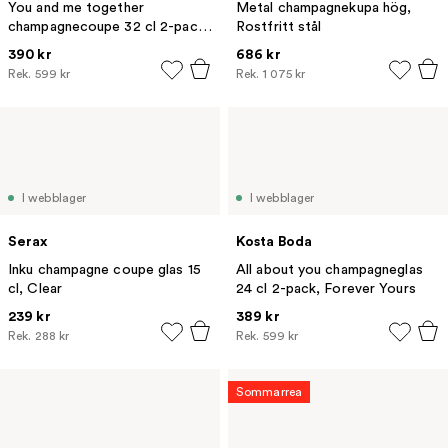
You and me together
Metal champagnekupa hög,
champagnecoupe 32 cl 2-pack,
Rostfritt stål
Clear / Multi
390 kr
686 kr
Rek.
599 kr
Rek.
1 075 kr
I webblager
I webblager
Serax
Kosta Boda
Inku champagne coupe glas 15
All about you champagneglas
cl, Clear
24 cl 2-pack, Forever Yours
239 kr
389 kr
Rek.
288 kr
Rek.
599 kr
Sommarrea