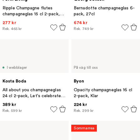
Ripple Champagne flutes
Bernadotte champagneglas 6-
champagneglas 15 cl 2-pack,
pack, 27cl
Frosted
277 kr
674 kr
Rek.
465 kr
Rek.
749 kr
I webblager
På väg till oss
Kosta Boda
Byon
All about you champagneglas
Opacity champagneglas 16 cl
24 cl 2-pack, Let's celebrate
2-pack, Klar
you
389 kr
224 kr
Rek.
599 kr
Rek.
299 kr
Sommarrea