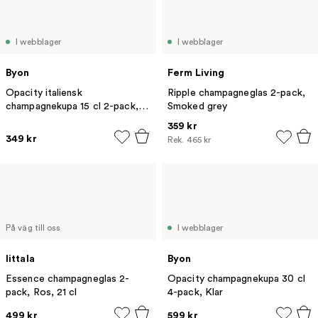
I webblager
I webblager
Byon
Ferm Living
Opacity italiensk
Ripple champagneglas 2-pack,
champagnekupa 15 cl 2-pack,
Smoked grey
Klar
359 kr
349 kr
Rek.
465 kr
På väg till oss
I webblager
Iittala
Byon
Essence champagneglas 2-
Opacity champagnekupa 30 cl
pack, Ros, 21 cl
4-pack, Klar
499 kr
599 kr