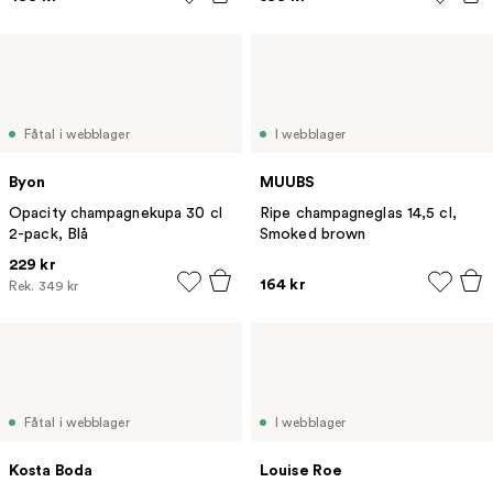
Fåtal i webblager
I webblager
Byon
MUUBS
Opacity champagnekupa 30 cl
Ripe champagneglas 14,5 cl,
2-pack, Blå
Smoked brown
229 kr
164 kr
Rek.
349 kr
Fåtal i webblager
I webblager
Kosta Boda
Louise Roe