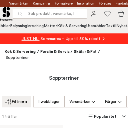
Varumärken
Kampanjer
Formgivare
Inspiration
Företag
Fyndark
öbler
Belysning
Inredning
Mattor
Kök & Servering
Utemöbler
Textil
Nyhet
JUST NU:
Sommarrea – Upp till 50% rabatt
Kök & Servering
/
Porslin & Servis
/
Skålar & Fat
/
Soppterriner
Soppterriner
Filtrera
I webblager
Varumärken
Färger
Popularitet
1
träffar