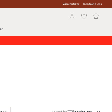
Våra butiker
Kontakta oss
er
Popularitet
re
13
träffar