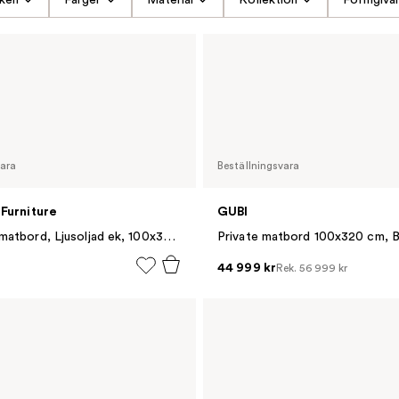
vara
Beställningsvara
 Furniture
GUBI
Post 6442 matbord, Ljusoljad ek, 100x320 cm
44 999 kr
Rek.
56 999 kr