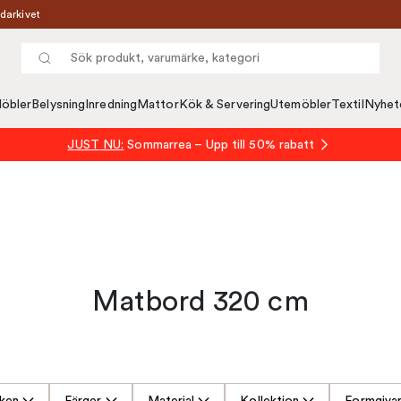
darkivet
öbler
Belysning
Inredning
Mattor
Kök & Servering
Utemöbler
Textil
Nyhet
JUST NU:
Sommarrea – Upp till 50% rabatt
Matbord 320 cm
ken
Färger
Material
Kollektion
Formgiva