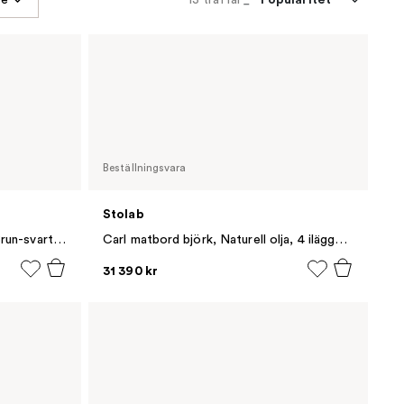
Beställningsvara
Stolab
Private matbord 100x320 cm, Brun-svartbetsad ek
Carl matbord björk, Naturell olja, 4 ilägg+stödben
31 390 kr