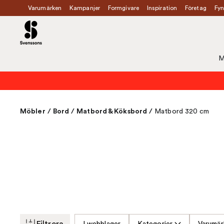
Varumärken
Kampanjer
Formgivare
Inspiration
Företag
Fyn
M
Möbler
/
Bord
/
Matbord & Köksbord
/
Matbord 320 cm
Filtrera
I webblager
Kategorier
Varumär