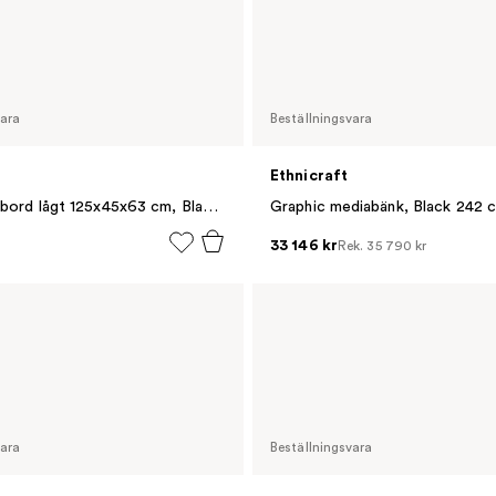
vara
Beställningsvara
Ethnicraft
Enfold sidobord lågt 125x45x63 cm, Black-Black
Graphic mediabänk, Black 242 
33 146 kr
Rek.
35 790 kr
vara
Beställningsvara