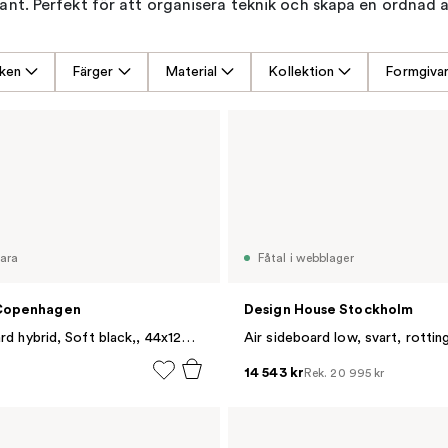
ant. Perfekt för att organisera teknik och skapa en ordnad 
ken
Färger
Material
Kollektion
Formgiva
vara
Fåtal i webblager
Copenhagen
Design House Stockholm
Rib sideboard hybrid, Soft black,, 44x120x38 cm
Air sideboard low, svart, rottin
14 543 kr
Rek.
20 995 kr