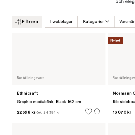
och eleg
Filtrera
I webblager
Kategorier
Varumär
Nyhet
Beställningsvara
Beställnings
Ethnicraft
Normann 
Graphic mediabänk, Black 162 cm
22 598 kr
13 070 kr
Rek.
24 384 kr