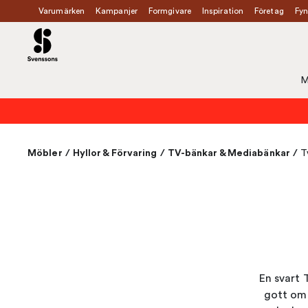
Varumärken
Kampanjer
Formgivare
Inspiration
Företag
Fyn
M
Möbler
/
Hyllor & Förvaring
/
TV-bänkar & Mediabänkar
/
T
En svart 
gott om 