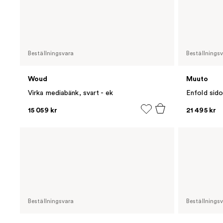
Beställningsvara
Beställnings
Woud
Muuto
Virka mediabänk, svart - ek
15 059 kr
21 495 kr
Beställningsvara
Beställnings