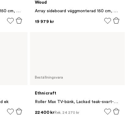
Woud
Array sideboard väggmonterad 150 cm, Vitpigmenterad ek
Array sideboard väggmonterad 150 cm, Svartmålad ek
19 979 kr
Beställningsvara
Ethnicraft
ad ek
Roller Max TV-bänk, Lackad teak-svart-2 dörrar
22 400 kr
Rek.
24 270 kr