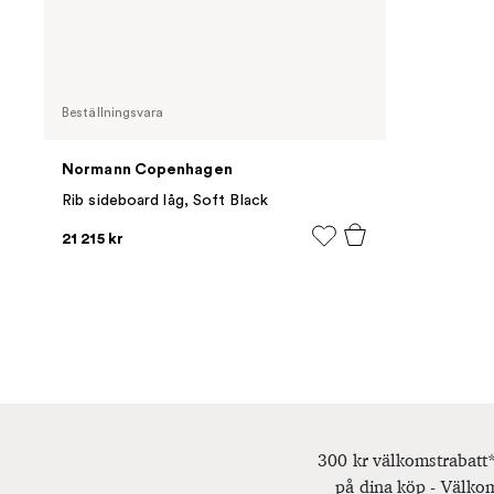
Beställningsvara
Normann Copenhagen
Rib sideboard låg, Soft Black
21 215 kr
300 kr välkomstrabatt*
på dina köp - Välkom