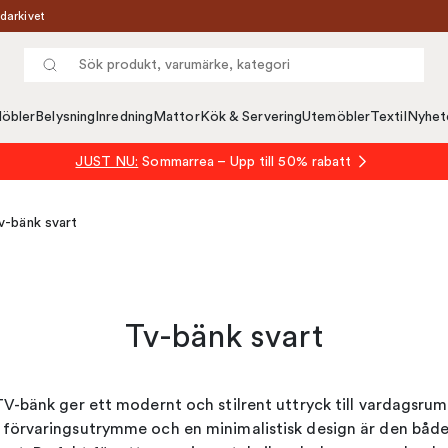
darkivet
öbler
Belysning
Inredning
Mattor
Kök & Servering
Utemöbler
Textil
Nyhet
JUST NU:
Sommarrea – Upp till 50% rabatt
v-bänk svart
Tv-bänk svart
TV-bänk ger ett modernt och stilrent uttryck till vardagsr
förvaringsutrymme och en minimalistisk design är den både