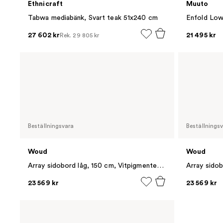
Ethnicraft
Muuto
Tabwa mediabänk, Svart teak 51x240 cm
Enfold Low
27 602 kr
21 495 kr
Rek.
29 805 kr
Beställningsvara
Beställnings
Woud
Woud
Array sidobord låg, 150 cm, Vitpigmenterad ek
Array sidob
23 569 kr
23 569 kr