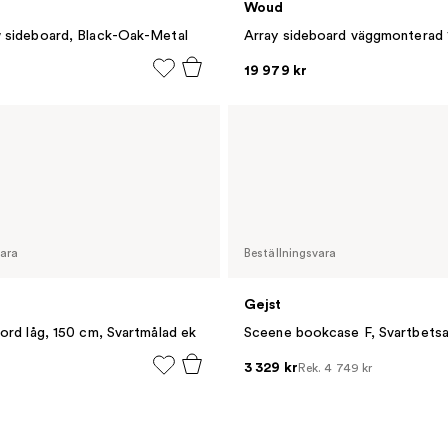
Woud
 sideboard, Black-Oak-Metal
19 979 kr
vara
Beställningsvara
Gejst
ord låg, 150 cm, Svartmålad ek
Sceene bookcase F, Svartbets
3 329 kr
Rek.
4 749 kr