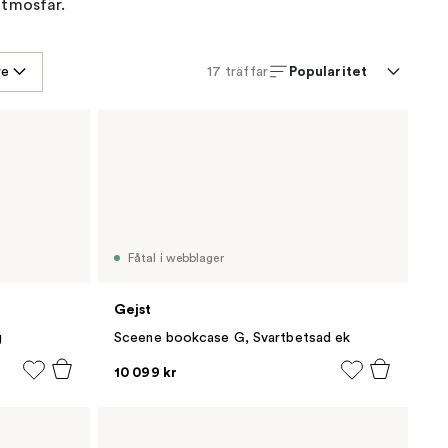
atmosfär.
Popularitet
re
17
träffar
Fåtal i webblager
Gejst
g
Sceene bookcase G, Svartbetsad ek
10 099 kr