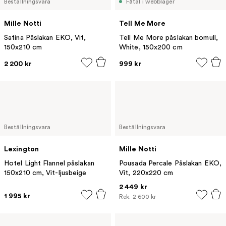
Beställningsvara
Fåtal i webblager
Mille Notti
Tell Me More
Satina Påslakan EKO, Vit,
Tell Me More påslakan bomull,
150x210 cm
White, 150x200 cm
2 200 kr
999 kr
Beställningsvara
Beställningsvara
Lexington
Mille Notti
Hotel Light Flannel påslakan
Pousada Percale Påslakan EKO,
150x210 cm, Vit-ljusbeige
Vit, 220x220 cm
2 449 kr
1 995 kr
Rek.
2 600 kr