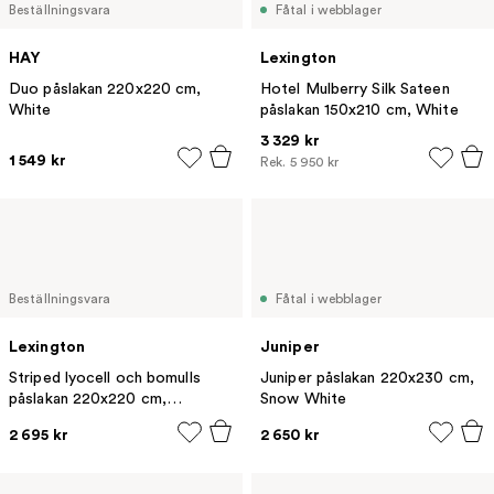
Beställningsvara
Fåtal i webblager
HAY
Lexington
Duo påslakan 220x220 cm,
Hotel Mulberry Silk Sateen
White
påslakan 150x210 cm, White
3 329 kr
1 549 kr
Rek.
5 950 kr
Beställningsvara
Fåtal i webblager
Lexington
Juniper
Striped lyocell och bomulls
Juniper påslakan 220x230 cm,
påslakan 220x220 cm,
Snow White
Gray/Off White
2 695 kr
2 650 kr