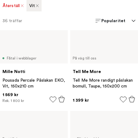
Återställ
Vit
Popularitet
36
träffar
Fåtal i webblager
På väg till oss
Mille Notti
Tell Me More
Pousada Percale Påslakan EKO,
Tell Me More randigt påslakan
Vit, 150x210 cm
bomull, Taupe, 150x200 cm
1 569 kr
1 399 kr
Rek.
1 800 kr