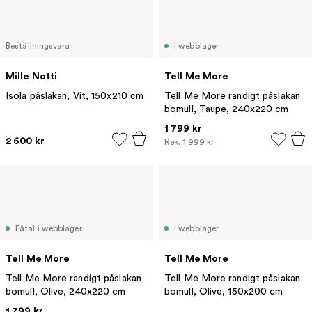
Beställningsvara
I webblager
Mille Notti
Tell Me More
Isola påslakan, Vit, 150x210 cm
Tell Me More randigt påslakan
bomull, Taupe, 240x220 cm
1 799 kr
2 600 kr
Rek.
1 999 kr
Fåtal i webblager
I webblager
Tell Me More
Tell Me More
Tell Me More randigt påslakan
Tell Me More randigt påslakan
bomull, Olive, 240x220 cm
bomull, Olive, 150x200 cm
1 799 kr