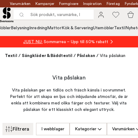
Varumärken
Kampanjer
Formgivare
Inspiration
Företag
Fyndark
öbler
Belysning
Inredning
Mattor
Kök & Servering
Utemöbler
Textil
Nyhet
JUST NU:
Sommarrea – Upp till 50% rabatt
Textil
/
Sängkläder & Bäddtextil
/
Påslakan
/
Vita påslakan
Vita påslakan
Vita påslakan ger en tidlös och fräsch känsla i sovrummet.
Perfekt för att skapa en ljus och inbjudande atmosfär, de är
enkla att kombinera med olika färger och texturer. Välj vita
påslakan för ett klassiskt och elegant uttryck.
Filtrera
I webblager
Kategorier
Varumärken