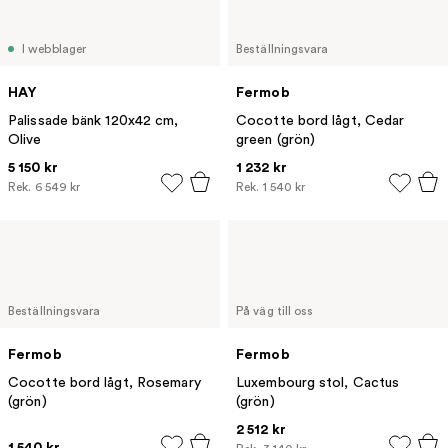
I webblager
Beställningsvara
HAY
Fermob
Palissade bänk 120x42 cm,
Cocotte bord lågt, Cedar
Olive
green (grön)
5 150 kr
1 232 kr
Rek.
6 549 kr
Rek.
1 540 kr
Beställningsvara
På väg till oss
Fermob
Fermob
Cocotte bord lågt, Rosemary
Luxembourg stol, Cactus
(grön)
(grön)
2 512 kr
1 540 kr