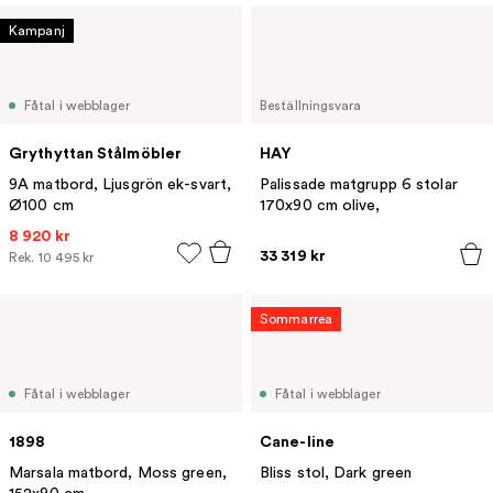
Kampanj
Fåtal i webblager
Beställningsvara
Grythyttan Stålmöbler
HAY
9A matbord, Ljusgrön ek-svart,
Palissade matgrupp 6 stolar
Ø100 cm
170x90 cm olive,
8 920 kr
33 319 kr
Rek.
10 495 kr
Sommarrea
Fåtal i webblager
Fåtal i webblager
1898
Cane-line
Marsala matbord, Moss green,
Bliss stol, Dark green