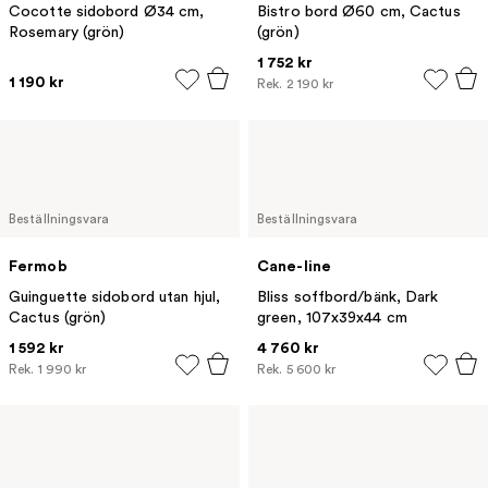
Cocotte sidobord Ø34 cm,
Bistro bord Ø60 cm, Cactus
Rosemary (grön)
(grön)
1 752 kr
1 190 kr
Rek.
2 190 kr
Beställningsvara
Beställningsvara
Fermob
Cane-line
Guinguette sidobord utan hjul,
Bliss soffbord/bänk, Dark
Cactus (grön)
green, 107x39x44 cm
1 592 kr
4 760 kr
Rek.
1 990 kr
Rek.
5 600 kr