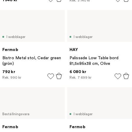
Rek.
3 140 kr
I webblager
I webblager
Fermob
HAY
Bistro Metal stol, Cedar green
Palissade Low Table bord
(grön)
81,5x86x38 cm, Olive
792 kr
6 080 kr
Rek.
990 kr
Rek.
7 699 kr
Beställningsvara
I webblager
Fermob
Fermob