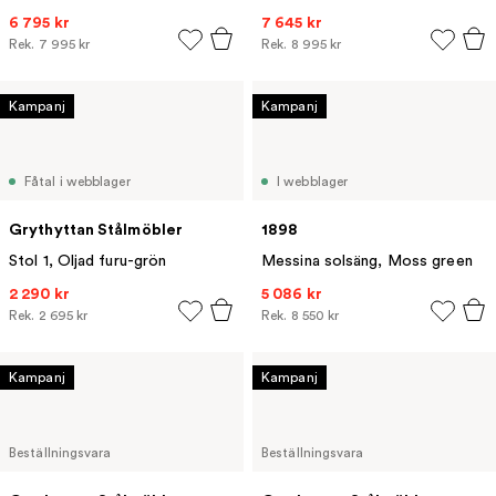
6 795 kr
7 645 kr
Rek.
7 995 kr
Rek.
8 995 kr
Kampanj
Kampanj
Fåtal i webblager
I webblager
Grythyttan Stålmöbler
1898
Stol 1, Oljad furu-grön
Messina solsäng, Moss green
2 290 kr
5 086 kr
Rek.
2 695 kr
Rek.
8 550 kr
Kampanj
Kampanj
Beställningsvara
Beställningsvara