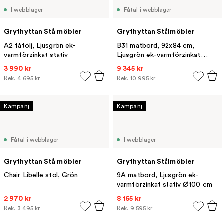
I webblager
Fåtal i webblager
Grythyttan Stålmöbler
Grythyttan Stålmöbler
A2 fåtölj, Ljusgrön ek-
B31 matbord, 92x84 cm,
varmförzinkat stativ
Ljusgrön ek-varmförzinkat
stativ
3 990 kr
9 345 kr
Rek.
4 695 kr
Rek.
10 995 kr
Kampanj
Kampanj
Fåtal i webblager
I webblager
Grythyttan Stålmöbler
Grythyttan Stålmöbler
Chair Libelle stol, Grön
9A matbord, Ljusgrön ek-
varmförzinkat stativ Ø100 cm
2 970 kr
8 155 kr
Rek.
3 495 kr
Rek.
9 595 kr