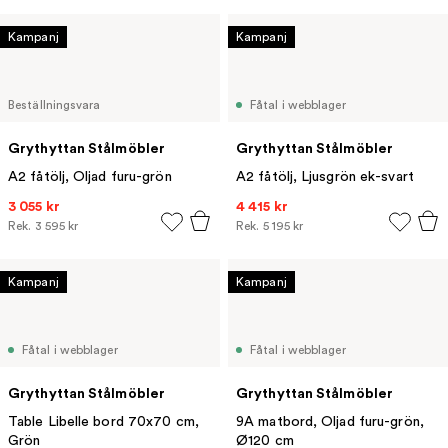
Kampanj
Kampanj
Beställningsvara
Fåtal i webblager
Grythyttan Stålmöbler
Grythyttan Stålmöbler
A2 fåtölj, Oljad furu-grön
A2 fåtölj, Ljusgrön ek-svart
3 055 kr
4 415 kr
Rek.
3 595 kr
Rek.
5 195 kr
Kampanj
Kampanj
Fåtal i webblager
Fåtal i webblager
Grythyttan Stålmöbler
Grythyttan Stålmöbler
Table Libelle bord 70x70 cm,
9A matbord, Oljad furu-grön,
Grön
Ø120 cm