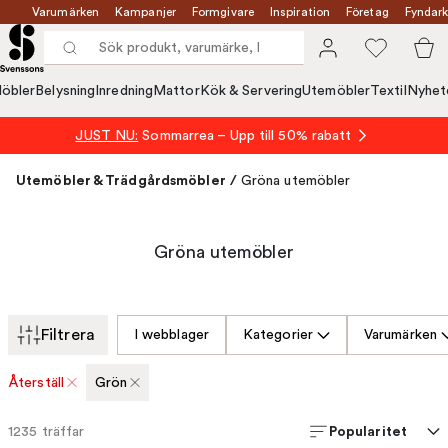
Varumärken
Kampanjer
Formgivare
Inspiration
Företag
Fyndark
öbler
Belysning
Inredning
Mattor
Kök & Servering
Utemöbler
Textil
Nyhet
JUST NU:
Sommarrea – Upp till 50% rabatt
Utemöbler & Trädgårdsmöbler
/
Gröna utemöbler
Gröna utemöbler
Filtrera
I webblager
Kategorier
Varumärken
Återställ
Grön
Popularitet
1235
träffar