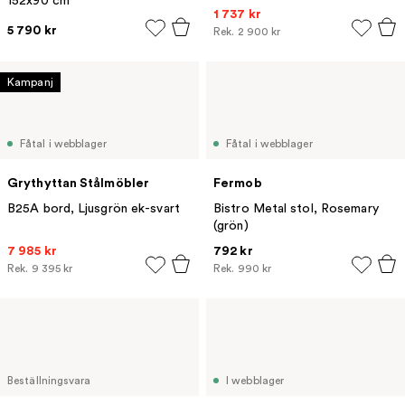
152x90 cm
1 737 kr
5 790 kr
Rek.
2 900 kr
Kampanj
Fåtal i webblager
Fåtal i webblager
Grythyttan Stålmöbler
Fermob
B25A bord, Ljusgrön ek-svart
Bistro Metal stol, Rosemary
(grön)
7 985 kr
792 kr
Rek.
9 395 kr
Rek.
990 kr
Beställningsvara
I webblager