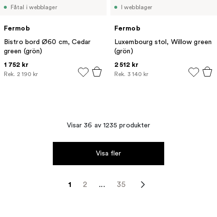
Fåtal i webblager
I webblager
Fermob
Fermob
Bistro bord Ø60 cm, Cedar
Luxembourg stol, Willow green
green (grön)
(grön)
1 752 kr
2 512 kr
Rek.
2 190 kr
Rek.
3 140 kr
Visar 36 av 1235 produkter
Visa fler
1
2
...
35