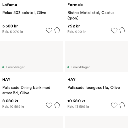
Lafuma
Fermob
Relax 803 solstol, Olive
Bistro Metal stol, Cactus
(grön)
3 300 kr
792 kr
Rek.
5 070 kr
Rek.
990 kr
I webblager
I webblager
HAY
HAY
Palissade Dining bänk med
Palissade loungesoffa, Olive
armstöd, Olive
8 080 kr
10 680 kr
Rek.
10 599 kr
Rek.
13 599 kr