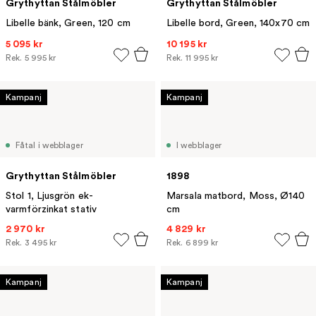
Grythyttan Stålmöbler
Grythyttan Stålmöbler
Libelle bänk, Green, 120 cm
Libelle bord, Green, 140x70 cm
5 095 kr
10 195 kr
Rek.
5 995 kr
Rek.
11 995 kr
Kampanj
Kampanj
Fåtal i webblager
I webblager
Grythyttan Stålmöbler
1898
Stol 1, Ljusgrön ek-
Marsala matbord, Moss, Ø140
varmförzinkat stativ
cm
2 970 kr
4 829 kr
Rek.
3 495 kr
Rek.
6 899 kr
Kampanj
Kampanj