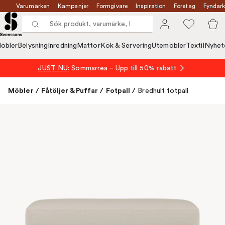
Varumärken
Kampanjer
Formgivare
Inspiration
Företag
Fyndark
öbler
Belysning
Inredning
Mattor
Kök & Servering
Utemöbler
Textil
Nyhet
JUST NU:
Sommarrea – Upp till 50% rabatt
Möbler
/
Fåtöljer & Puffar
/
Fotpall
/
Bredhult fotpall