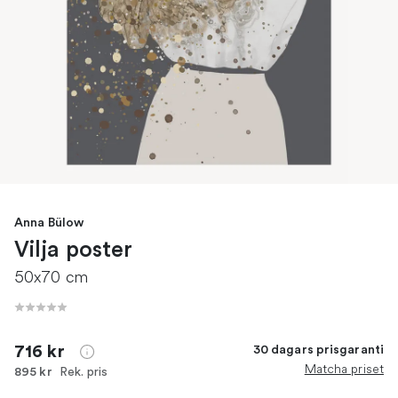
Anna Bülow
Vilja poster
50x70 cm
716 kr
30 dagars prisgaranti
Matcha priset
Rek. pris
895 kr