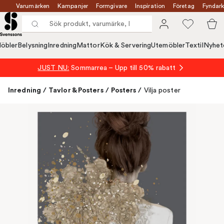
Varumärken
Kampanjer
Formgivare
Inspiration
Företag
Fyndark
öbler
Belysning
Inredning
Mattor
Kök & Servering
Utemöbler
Textil
Nyhet
JUST NU:
Sommarrea – Upp till 50% rabatt
Inredning
/
Tavlor & Posters
/
Posters
/
Vilja poster