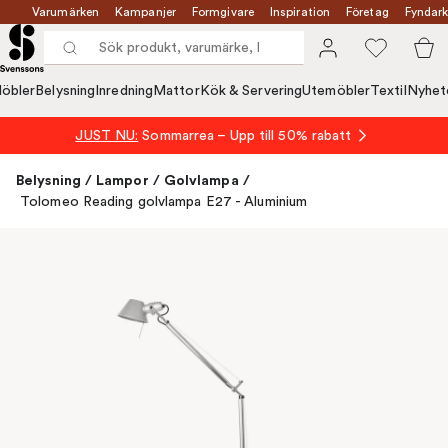
Varumärken
Kampanjer
Formgivare
Inspiration
Företag
Fyndark
öbler
Belysning
Inredning
Mattor
Kök & Servering
Utemöbler
Textil
Nyhet
JUST NU:
Sommarrea – Upp till 50% rabatt
Belysning
/
Lampor
/
Golvlampa
/
Tolomeo Reading golvlampa E27 - Aluminium