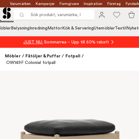
Varumärken
Kampanjer
Formgivare
Inspiration
Företag
Fyndark
öbler
Belysning
Inredning
Mattor
Kök & Servering
Utemöbler
Textil
Nyhet
JUST NU:
Sommarrea – Upp till 50% rabatt
Möbler
/
Fåtöljer & Puffar
/
Fotpall
/
OW149F Colonial fotpall