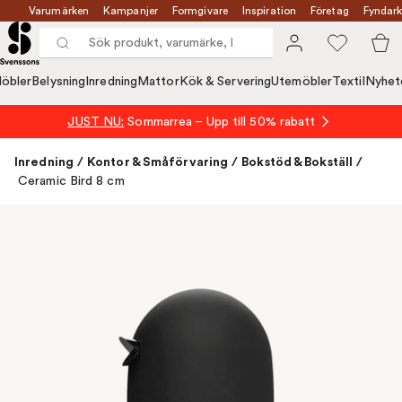
Varumärken
Kampanjer
Formgivare
Inspiration
Företag
Fyndark
öbler
Belysning
Inredning
Mattor
Kök & Servering
Utemöbler
Textil
Nyhet
JUST NU:
Sommarrea – Upp till 50% rabatt
Inredning
/
Kontor & Småförvaring
/
Bokstöd & Bokställ
/
Ceramic Bird 8 cm