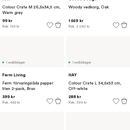
Colour Crate M 26,5x34,5 cm,
Woody vedkorg, Oak
Warm grey
99 kr
1 569 kr
Rek.
129 kr
Rek.
2 060 kr
I webblager
I webblager
Ferm Living
HAY
Ferm förvaringslåda papper
Colour Crate L 34,5x53 cm,
liten 2-pack, Brun
Off-white
399 kr
288 kr
Rek.
465 kr
Rek.
399 kr