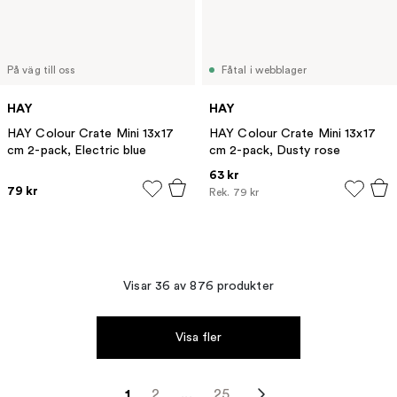
På väg till oss
Fåtal i webblager
HAY
HAY
HAY Colour Crate Mini 13x17
HAY Colour Crate Mini 13x17
cm 2-pack, Electric blue
cm 2-pack, Dusty rose
63 kr
79 kr
Rek.
79 kr
Visar 36 av 876 produkter
Visa fler
1
2
...
25