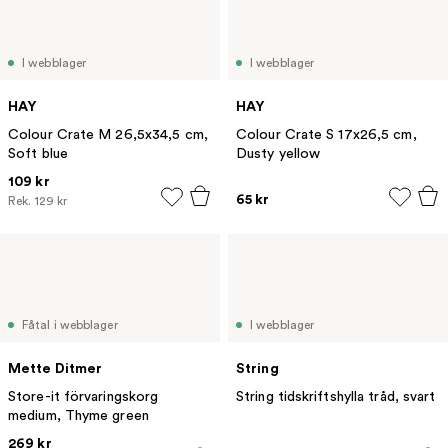
I webblager
I webblager
HAY
HAY
Colour Crate M 26,5x34,5 cm,
Colour Crate S 17x26,5 cm,
Soft blue
Dusty yellow
109 kr
65 kr
Rek.
129 kr
Fåtal i webblager
I webblager
Mette Ditmer
String
Store-it förvaringskorg
String tidskriftshylla tråd, svart
medium, Thyme green
269 kr