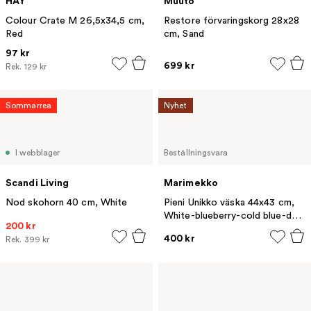
HAY
Muuto
Colour Crate M 26,5x34,5 cm,
Restore förvaringskorg 28x28
Red
cm, Sand
97 kr
699 kr
Rek.
129 kr
Sommarrea
Nyhet
I webblager
Beställningsvara
Scandi Living
Marimekko
Nod skohorn 40 cm, White
Pieni Unikko väska 44x43 cm,
White-blueberry-cold blue-dark
200 kr
brown
400 kr
Rek.
399 kr