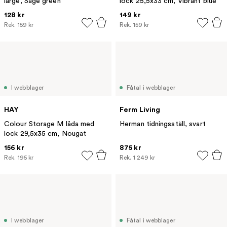
large, Sage green
lock 25,5x33 cm, Vibrant blue
128 kr
149 kr
Rek.
159 kr
Rek.
159 kr
I webblager
Fåtal i webblager
HAY
Ferm Living
Colour Storage M låda med
Herman tidningsställ, svart
lock 29,5x35 cm, Nougat
156 kr
875 kr
Rek.
195 kr
Rek.
1 249 kr
I webblager
Fåtal i webblager