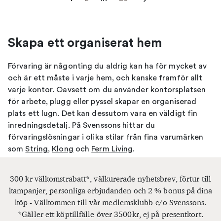
Skapa ett organiserat hem
Förvaring är någonting du aldrig kan ha för mycket av
och är ett måste i varje hem, och kanske framför allt
varje kontor. Oavsett om du använder kontorsplatsen
för arbete, plugg eller pyssel skapar en organiserad
plats ett lugn. Det kan dessutom vara en väldigt fin
inredningsdetalj. På Svenssons hittar du
förvaringslösningar i olika stilar från fina varumärken
som
String
,
Klong
och
Ferm Living
.
Småförvaring som inredning
300 kr välkomstrabatt*, välkurerade nyhetsbrev, förtur till
Förvaring fungerar många gånger för att dölja saker
kampanjer, personliga erbjudanden och 2 % bonus på dina
som du inte vill ska stöka ner ditt hem, men det
köp - Välkommen till vår medlemsklubb c/o Svenssons.
behöver inte alltid handla om tråkiga förvaringslådor
*Gäller ett köptillfälle över 3500kr, ej på presentkort.