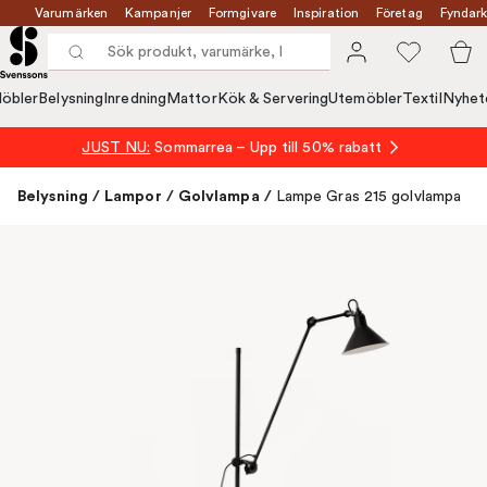
Varumärken
Kampanjer
Formgivare
Inspiration
Företag
Fyndark
öbler
Belysning
Inredning
Mattor
Kök & Servering
Utemöbler
Textil
Nyhet
JUST NU:
Sommarrea – Upp till 50% rabatt
Belysning
/
Lampor
/
Golvlampa
/
Lampe Gras 215 golvlampa