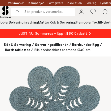
Varumärken
Kampanjer
Formgivare
Inspiration
Företag
Fyndark
öbler
Belysning
Inredning
Mattor
Kök & Servering
Utemöbler
Textil
Nyhet
JUST NU:
Sommarrea – Upp till 50% rabatt
Kök & Servering
/
Serveringstillbehör
/
Bordsunderlägg
/
Bordstabletter
/
Elin bordstablett anemone Ø40 cm