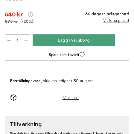
540 kr
30 dagars prisgaranti
Matcha priset
675 kr
(-20%)
Lägg i varukorg
Spara som favorit
,
skickas tidigast 30 augusti
Beställningsvara
Mer info
Tillverkning
Produkten är handtillverkad och variationer i färg, form och