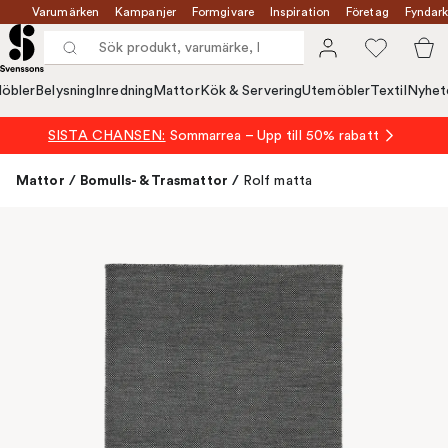
Varumärken
Kampanjer
Formgivare
Inspiration
Företag
Fyndark
öbler
Belysning
Inredning
Mattor
Kök & Servering
Utemöbler
Textil
Nyhet
SISTA CHANSEN:
Sommarrea – Upp till 50% rabatt
Mattor
/
Bomulls- & Trasmattor
/
Rolf matta