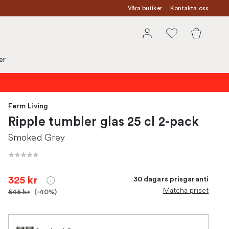
Våra butiker
Kontakta oss
er
Ferm Living
Ripple tumbler glas 25 cl 2-pack
Smoked Grey
325 kr
30 dagars prisgaranti
Matcha priset
545 kr
(-40%)