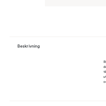
Beskrivning
R
d
t
u
o