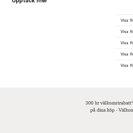
Upptäck mer
Visa f
Visa f
Visa f
Visa f
Visa f
300 kr välkomstrabatt*
på dina köp - Välkom