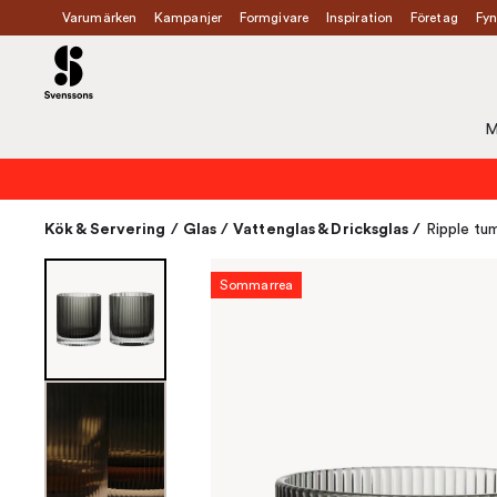
Varumärken
Kampanjer
Formgivare
Inspiration
Företag
Fyn
M
Kök & Servering
/
Glas
/
Vattenglas & Dricksglas
/
Ripple tum
Sommarrea