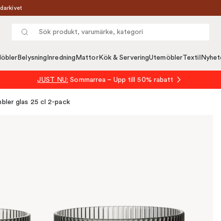
darkivet
öbler
Belysning
Inredning
Mattor
Kök & Servering
Utemöbler
Textil
Nyhet
JUST NU:
Sommarrea – Upp till 50% rabatt
bler glas 25 cl 2-pack