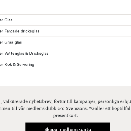
ler Glas
ler Färgade dricksglas
ler Gråa glas
ler Vattenglas & Dricksglas
ler Kök & Servering
, välkurerade nyhetsbrev, förtur till kampanjer, personliga er
men till vår medlemsklubb c/o Svenssons. *Gäller ett köptillfäl
presentkort.
Skapa medlemskonto