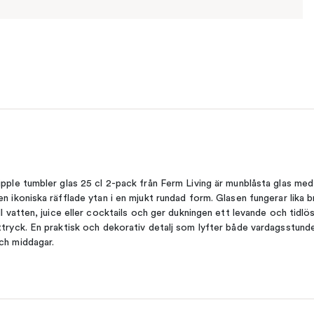
ipple tumbler glas 25 cl 2-pack från Ferm Living är munblåsta glas med
en ikoniska räfflade ytan i en mjukt rundad form. Glasen fungerar lika b
ill vatten, juice eller cocktails och ger dukningen ett levande och tidlö
ttryck. En praktisk och dekorativ detalj som lyfter både vardagsstund
ch middagar.