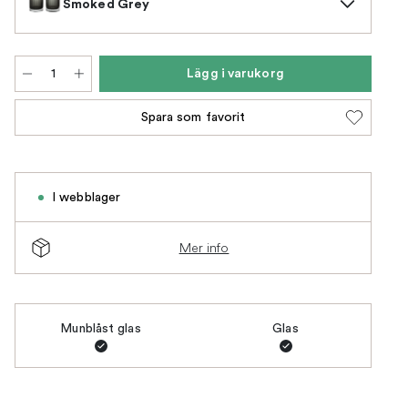
Smoked Grey
Lägg i varukorg
Spara som favorit
I webblager
Mer info
Munblåst glas
Glas