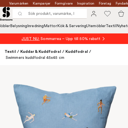
Varumärken
Kampanjer
Formgivare
Inspiration
Företag
Fyndark
öbler
Belysning
Inredning
Mattor
Kök & Servering
Utemöbler
Textil
Nyhet
JUST NU:
Sommarrea – Upp till 50% rabatt
Textil
/
Kuddar & Kuddfodral
/
Kuddfodral
/
Swimmers kuddfodral 45x45 cm