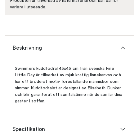
Produkten är tillverkad av naturmaterial och kan därför
variera i utseende.
Beskrivning
Swimmers kuddfodral 45x45 cm från svenska Fine
Little Day är tillverkat av mjuk kraftig linnekanvas och
har ett broderat motiv föreställande människor som
simmar. Kuddfodralet är designat av Elisabeth Dunker
och blir garanterat ett samtalsämne när du samlar dina
gäster i soffan.
Specifikation