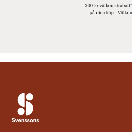
300 kr välkomstrabatt*
på dina köp - Välkom