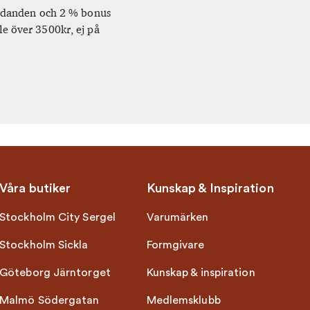
bjudanden och 2 % bonus
le över 3500kr, ej på
Våra butiker
Kunskap & Inspiration
Stockholm City Sergel
Varumärken
Stockholm Sickla
Formgivare
Göteborg Järntorget
Kunskap & inspiration
Malmö Södergatan
Medlemsklubb