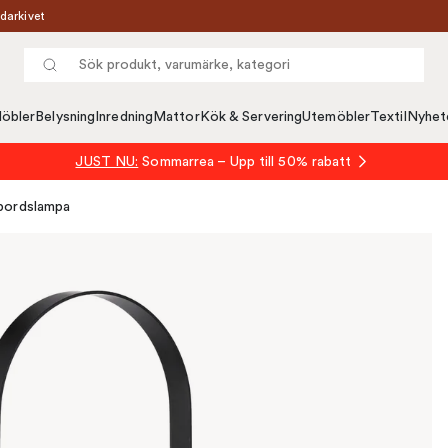
darkivet
öbler
Belysning
Inredning
Mattor
Kök & Servering
Utemöbler
Textil
Nyhet
JUST NU:
Sommarrea – Upp till 50% rabatt
bordslampa