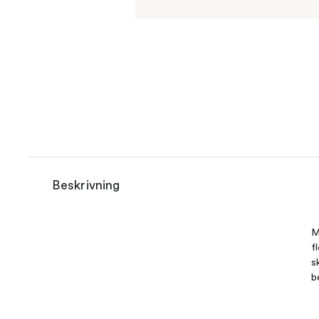
Beskrivning
M
f
s
b