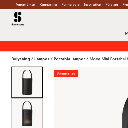
Varumärken
Kampanjer
Formgivare
Inspiration
Företag
Fyn
M
Belysning
/
Lampor
/
Portabla lampor
/
Move Mini Portabel 
Sommarrea