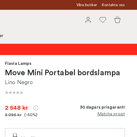
Våra butiker
Kontakta oss
er
Flavia Lamps
Move Mini Portabel bordslampa
Lino Negro
2 548 kr
30 dagars prisgaranti
Matcha priset
5 095 kr
(-50%)