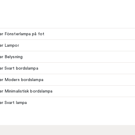
ler Fönsterlampa på fot
ler Lampor
ler Belysning
ler Svart bordslampa
ler Modern bordslampa
ler Minimalistisk bordslampa
ler Svart lampa