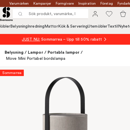
Varumärken
Kampanjer
Formgivare
Inspiration
Företag
Fyndark
öbler
Belysning
Inredning
Mattor
Kök & Servering
Utemöbler
Textil
Nyhet
JUST NU:
Sommarrea – Upp till 50% rabatt
Belysning
/
Lampor
/
Portabla lampor
/
Move Mini Portabel bordslampa
Sommarrea