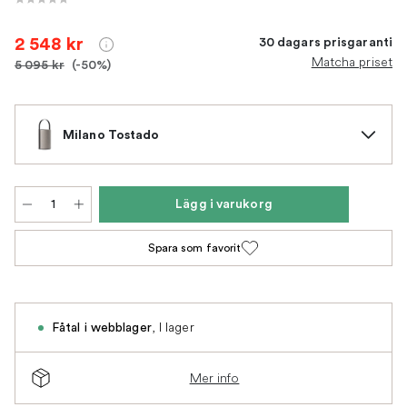
2 548 kr
30 dagars prisgaranti
Matcha priset
5 095 kr
(-50%)
Milano Tostado
Lägg i varukorg
Spara som favorit
,
I lager
Fåtal i webblager
Mer info