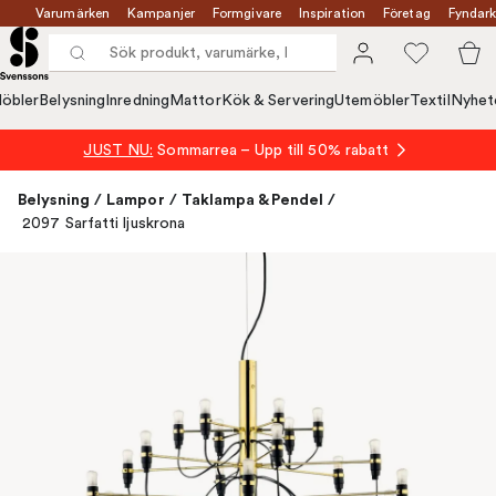
Varumärken
Kampanjer
Formgivare
Inspiration
Företag
Fyndark
öbler
Belysning
Inredning
Mattor
Kök & Servering
Utemöbler
Textil
Nyhet
JUST NU:
Sommarrea – Upp till 50% rabatt
Belysning
/
Lampor
/
Taklampa & Pendel
/
2097 Sarfatti ljuskrona