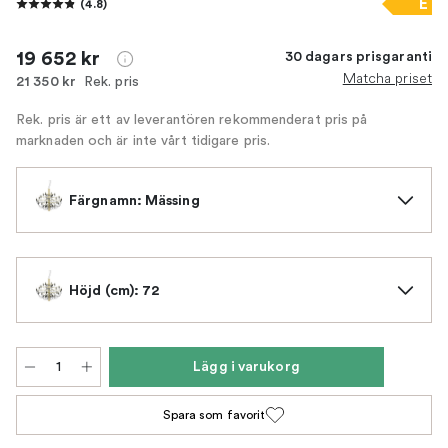
E
(
4.8
)
19 652 kr
30 dagars prisgaranti
Matcha priset
Rek. pris
21 350 kr
Rek. pris är ett av leverantören rekommenderat pris på
marknaden och är inte vårt tidigare pris.
Färgnamn: Mässing
Höjd (cm): 72
Lägg i varukorg
Spara som favorit