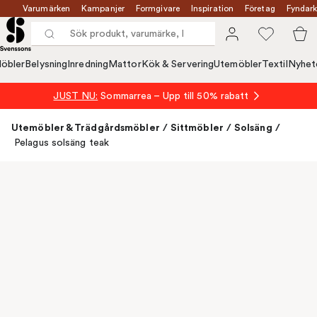
Varumärken
Kampanjer
Formgivare
Inspiration
Företag
Fyndark
öbler
Belysning
Inredning
Mattor
Kök & Servering
Utemöbler
Textil
Nyhet
JUST NU:
Sommarrea – Upp till 50% rabatt
Utemöbler & Trädgårdsmöbler
/
Sittmöbler
/
Solsäng
/
Pelagus solsäng teak