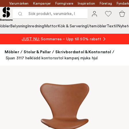
Varumärken
Kampanjer
Formgivare
Inspiration
Företag
Fyndark
öbler
Belysning
Inredning
Mattor
Kök & Servering
Utemöbler
Textil
Nyhet
JUST NU:
Sommarrea – Upp till 50% rabatt
Möbler
/
Stolar & Pallar
/
Skrivbordsstol & Kontorsstol
/
Sjuan 3117 helklädd kontorsstol kampanj mjuka hjul