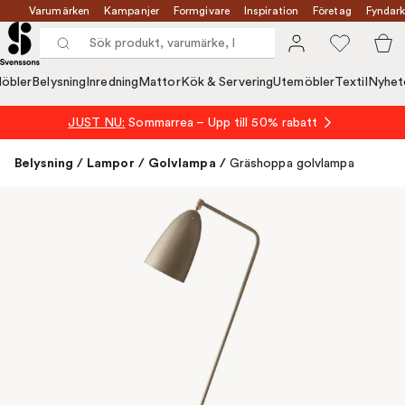
Varumärken
Kampanjer
Formgivare
Inspiration
Företag
Fyndark
öbler
Belysning
Inredning
Mattor
Kök & Servering
Utemöbler
Textil
Nyhet
JUST NU:
Sommarrea – Upp till 50% rabatt
Belysning
/
Lampor
/
Golvlampa
/
Gräshoppa golvlampa