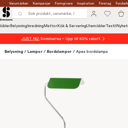
Varumärken
Kampanjer
Formgivare
Inspiration
Företag
Fyndark
öbler
Belysning
Inredning
Mattor
Kök & Servering
Utemöbler
Textil
Nyhet
JUST NU:
Sommarrea – Upp till 50% rabatt
Belysning
/
Lampor
/
Bordslampor
/
Apex bordslampa