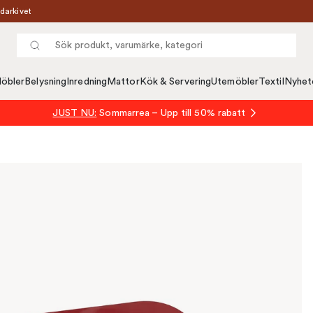
darkivet
öbler
Belysning
Inredning
Mattor
Kök & Servering
Utemöbler
Textil
Nyhet
JUST NU:
Sommarrea – Upp till 50% rabatt