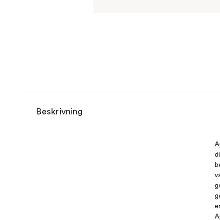
Beskrivning
A
d
b
v
g
g
e
A