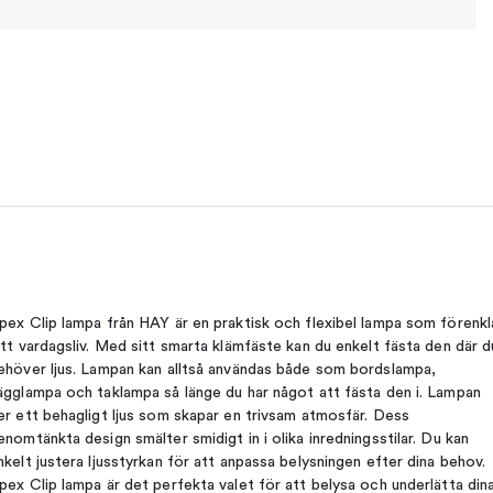
pex Clip lampa från HAY är en praktisk och flexibel lampa som förenkl
itt vardagsliv. Med sitt smarta klämfäste kan du enkelt fästa den där d
ehöver ljus. Lampan kan alltså användas både som bordslampa,
ägglampa och taklampa så länge du har något att fästa den i. Lampan
er ett behagligt ljus som skapar en trivsam atmosfär. Dess
enomtänkta design smälter smidigt in i olika inredningsstilar. Du kan
nkelt justera ljusstyrkan för att anpassa belysningen efter dina behov.
pex Clip lampa är det perfekta valet för att belysa och underlätta din