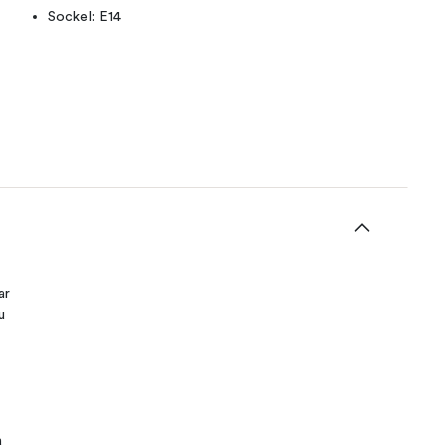
Sockel: E14
ar
u
a