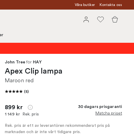
Våra butiker
Kontakta oss
er
för
John Tree
HAY
Apex Clip lampa
Maroon red
(
5
)
899 kr
30 dagars prisgaranti
Matcha priset
Rek. pris
1 149 kr
Rek. pris är ett av leverantören rekommenderat pris på
marknaden och är inte vårt tidigare pris.