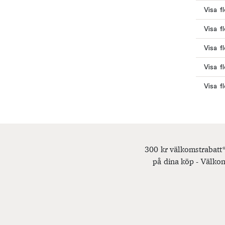
Visa f
Visa f
Visa f
Visa f
Visa f
300 kr välkomstrabatt*
på dina köp - Välkom