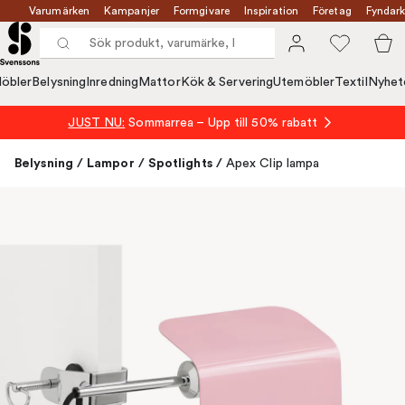
Varumärken
Kampanjer
Formgivare
Inspiration
Företag
Fyndark
öbler
Belysning
Inredning
Mattor
Kök & Servering
Utemöbler
Textil
Nyhet
JUST NU:
Sommarrea – Upp till 50% rabatt
Belysning
/
Lampor
/
Spotlights
/
Apex Clip lampa