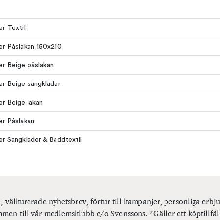
er Textil
ler Påslakan 150x210
ler Beige påslakan
ler Beige sängkläder
ler Beige lakan
ler Påslakan
ler Sängkläder & Bäddtextil
, välkurerade nyhetsbrev, förtur till kampanjer, personliga er
men till vår medlemsklubb c/o Svenssons. *Gäller ett köptillfäl