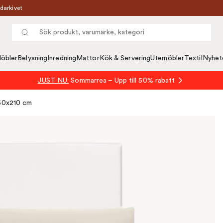
darkivet
öbler
Belysning
Inredning
Mattor
Kök & Servering
Utemöbler
Textil
Nyhet
JUST NU:
Sommarrea – Upp till 50% rabatt
150x210 cm