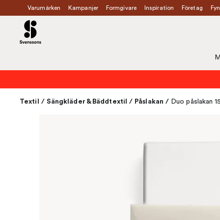
Varumärken
Kampanjer
Formgivare
Inspiration
Företag
Fyn
M
Textil
/
Sängkläder & Bäddtextil
/
Påslakan
/
Duo påslakan 