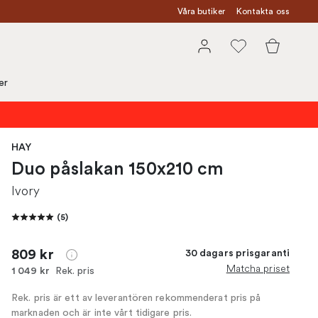
Våra butiker
Kontakta oss
er
HAY
Duo påslakan 150x210 cm
Ivory
(
5
)
809 kr
30 dagars prisgaranti
Matcha priset
Rek. pris
1 049 kr
Rek. pris är ett av leverantören rekommenderat pris på
marknaden och är inte vårt tidigare pris.