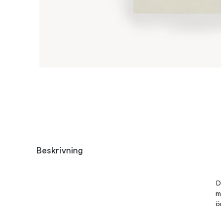
Beskrivning
D
m
ö