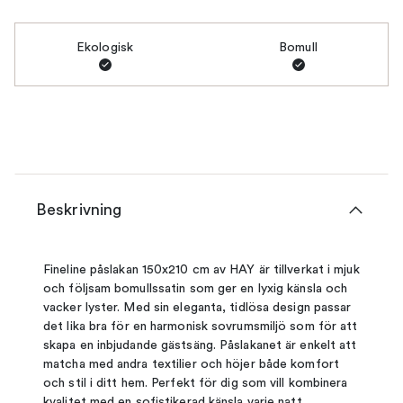
Ekologisk
Bomull
Beskrivning
Fineline påslakan 150x210 cm av HAY är tillverkat i mjuk
och följsam bomullssatin som ger en lyxig känsla och
vacker lyster. Med sin eleganta, tidlösa design passar
det lika bra för en harmonisk sovrumsmiljö som för att
skapa en inbjudande gästsäng. Påslakanet är enkelt att
matcha med andra textilier och höjer både komfort
och stil i ditt hem. Perfekt för dig som vill kombinera
kvalitet med en sofistikerad känsla varje natt