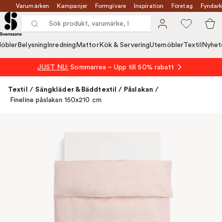
Varumärken
Kampanjer
Formgivare
Inspiration
Företag
Fyndark
öbler
Belysning
Inredning
Mattor
Kök & Servering
Utemöbler
Textil
Nyhet
JUST NU:
Sommarrea – Upp till 50% rabatt
Textil
/
Sängkläder & Bäddtextil
/
Påslakan
/
Fineline påslakan 150x210 cm