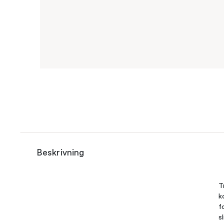
Beskrivning
T
k
f
s