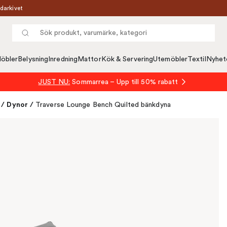
darkivet
öbler
Belysning
Inredning
Mattor
Kök & Servering
Utemöbler
Textil
Nyhet
JUST NU:
Sommarrea – Upp till 50% rabatt
/
Dynor
/
Traverse Lounge Bench Quilted bänkdyna