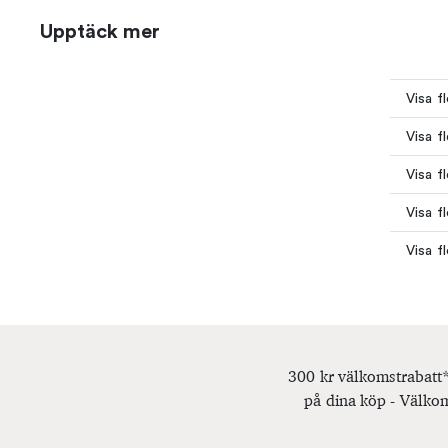
Upptäck mer
Visa f
Visa f
Visa f
Visa f
Visa f
300 kr välkomstrabatt*
på dina köp - Välkom