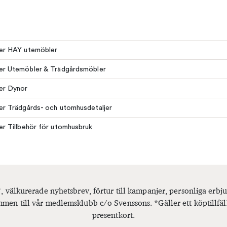
ler HAY utemöbler
ler Utemöbler & Trädgårdsmöbler
ler Dynor
ler Trädgårds- och utomhusdetaljer
ler Tillbehör för utomhusbruk
, välkurerade nyhetsbrev, förtur till kampanjer, personliga er
men till vår medlemsklubb c/o Svenssons. *Gäller ett köptillfäl
presentkort.