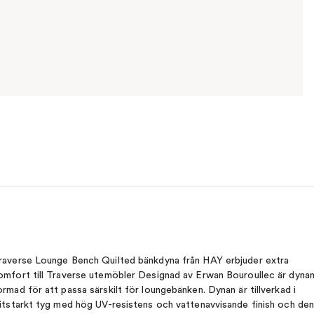
raverse Lounge Bench Quilted bänkdyna från HAY erbjuder extra
omfort till Traverse utemöbler Designad av Erwan Bouroullec är dyna
ormad för att passa särskilt för loungebänken. Dynan är tillverkad i
litstarkt tyg med hög UV-resistens och vattenavvisande finish och de