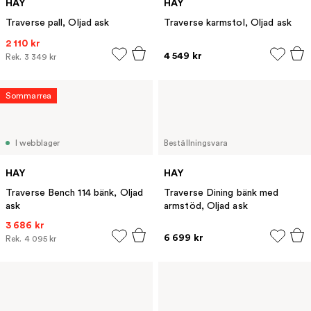
HAY
HAY
Traverse pall, Oljad ask
Traverse karmstol, Oljad ask
2 110 kr
4 549 kr
Rek.
3 349 kr
Sommarrea
I webblager
Beställningsvara
HAY
HAY
Traverse Bench 114 bänk, Oljad
Traverse Dining bänk med
ask
armstöd, Oljad ask
3 686 kr
6 699 kr
Rek.
4 095 kr