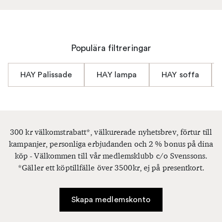
Så om du letar efter
HAY Palissade
möbler för att
förvandla din uteplats, eller HAY lampor för att lysa
upp ditt hem, är Svenssons det rätta valet. Upptäck vår
samling av HAY-produkter idag och låt oss hjälpa dig
att skapa det perfekta utrymmet. Vi ser fram emot att
Populära filtreringar
hjälpa dig att förvandla ditt hem med HAYs unika
designlösningar.
HAY Palissade
HAY lampa
HAY soffa
300 kr välkomstrabatt*, välkurerade nyhetsbrev, förtur till
kampanjer, personliga erbjudanden och 2 % bonus på dina
köp - Välkommen till vår medlemsklubb c/o Svenssons.
*Gäller ett köptillfälle över 3500kr, ej på presentkort.
Skapa medlemskonto