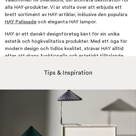
Välkommen till Svenssons, din ultimata destination för
alla HAY-produkter. Vi är stolta över att erbjuda ett
brett sortiment av HAY-artiklar, inklusive den populära
HAY Palissade
och eleganta HAY lampor.
HAY är ett danskt designföretag känt för sin unika
estetik och högkvalitativa produkter. Med ett öga för
modern design och tidlös kvalitet, strävar HAY alltid
efter att skapa funktionella och estetiskt tilltalande
produkter. Oavsett om du letar efter möbler, belysning
eller hemtillbehör, har HAY något för alla smaker och
Tips & Inspiration
stilar.
Ett av våra mest populära HAY-sortiment är
HAY
Palissade
. Denna kollektion av utomhusmöbler
kombinerar robusthet med stil och är det perfekta
valet för alla som vill skapa ett elegant
utomhusutrymme.
HAY Palissade
-serien erbjuder allt
från stolar och bord till bänkar och solstolar, alla
tillverkade med noggrann uppmärksamhet på detaljer.