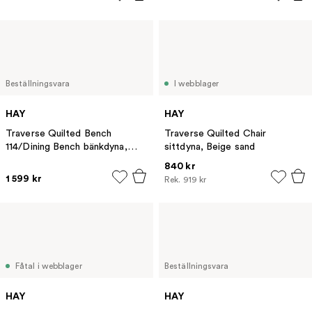
Beställningsvara
I webblager
HAY
HAY
Traverse Quilted Bench
Traverse Quilted Chair
114/Dining Bench bänkdyna,
sittdyna, Beige sand
Beige sand
840 kr
1 599 kr
Rek.
919 kr
Fåtal i webblager
Beställningsvara
HAY
HAY