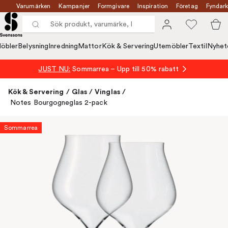
Varumärken
Kampanjer
Formgivare
Inspiration
Företag
Fyndark
öbler
Belysning
Inredning
Mattor
Kök & Servering
Utemöbler
Textil
Nyhet
JUST NU:
Sommarrea – Upp till 50% rabatt
Kök & Servering
/
Glas
/
Vinglas
/
Notes Bourgogneglas 2-pack
Sommarrea