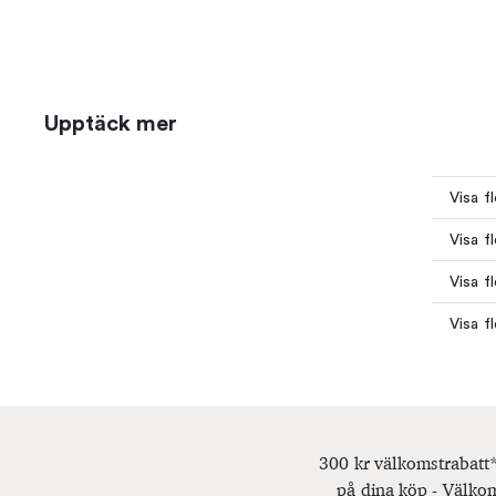
Upptäck mer
Visa f
Visa f
Visa fl
Visa f
300 kr välkomstrabatt*
på dina köp - Välkom