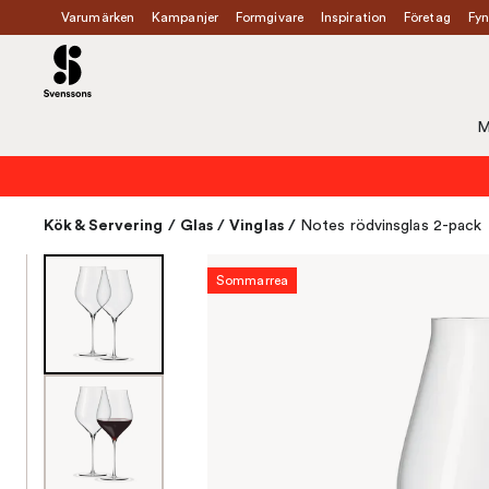
Varumärken
Kampanjer
Formgivare
Inspiration
Företag
Fyn
M
Kök & Servering
/
Glas
/
Vinglas
/
Notes rödvinsglas 2-pack
Sommarrea