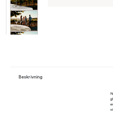
Beskrivning
N
g
e
v