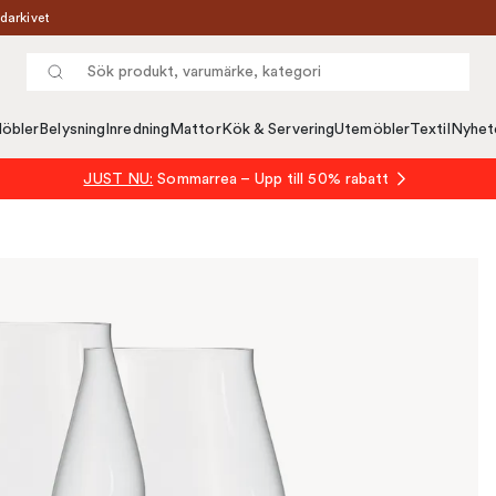
darkivet
öbler
Belysning
Inredning
Mattor
Kök & Servering
Utemöbler
Textil
Nyhet
JUST NU:
Sommarrea – Upp till 50% rabatt