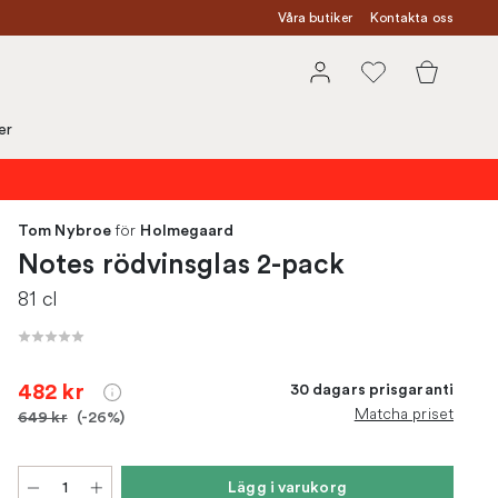
Våra butiker
Kontakta oss
er
för
Tom Nybroe
Holmegaard
Notes rödvinsglas 2-pack
81 cl
482 kr
30 dagars prisgaranti
Matcha priset
649 kr
(-26%)
Lägg i varukorg