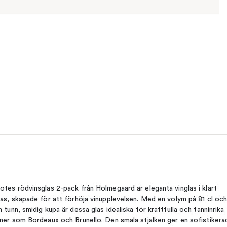
otes rödvinsglas 2-pack från Holmegaard är eleganta vinglas i klart
las, skapade för att förhöja vinupplevelsen. Med en volym på 81 cl oc
n tunn, smidig kupa är dessa glas idealiska för kraftfulla och tanninrika
iner som Bordeaux och Brunello. Den smala stjälken ger en sofistikera