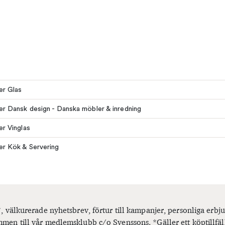
ler Glas
ler Dansk design - Danska möbler & inredning
er Vinglas
ler Kök & Servering
, välkurerade nyhetsbrev, förtur till kampanjer, personliga er
men till vår medlemsklubb c/o Svenssons. *Gäller ett köptillfäl