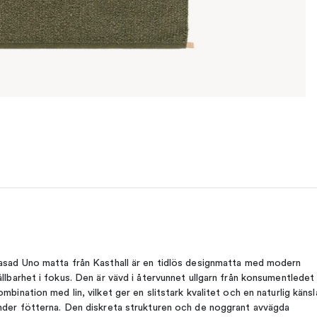
asad Uno matta från Kasthall är en tidlös designmatta med modern
ållbarhet i fokus. Den är vävd i återvunnet ullgarn från konsumentledet 
ombination med lin, vilket ger en slitstark kvalitet och en naturlig känsl
nder fötterna. Den diskreta strukturen och de noggrant avvägda