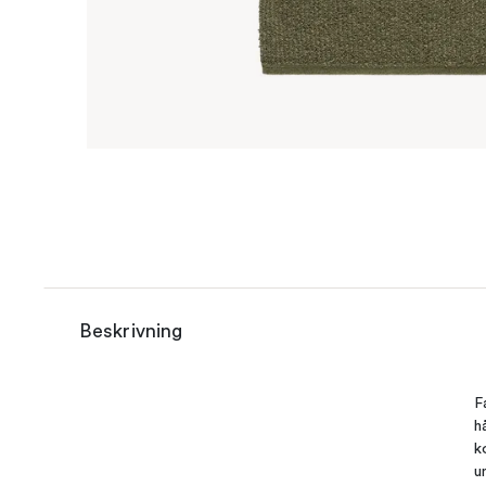
Beskrivning
F
h
k
u