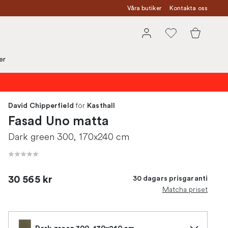
Våra butiker
Kontakta oss
er
för
David Chipperfield
Kasthall
Fasad Uno matta
Dark green 300, 170x240 cm
30 565 kr
30 dagars prisgaranti
Matcha priset
Dark green 300, 170x240 cm