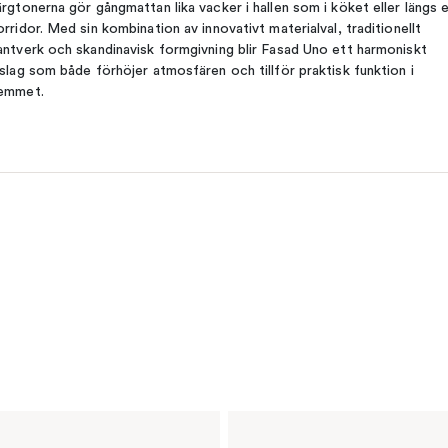
ärgtonerna gör gångmattan lika vacker i hallen som i köket eller längs 
orridor. Med sin kombination av innovativt materialval, traditionellt
antverk och skandinavisk formgivning blir Fasad Uno ett harmoniskt
nslag som både förhöjer atmosfären och tillför praktisk funktion i
emmet.