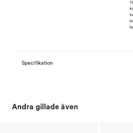
f
k
h
i
h
Specifikation
Andra gillade även