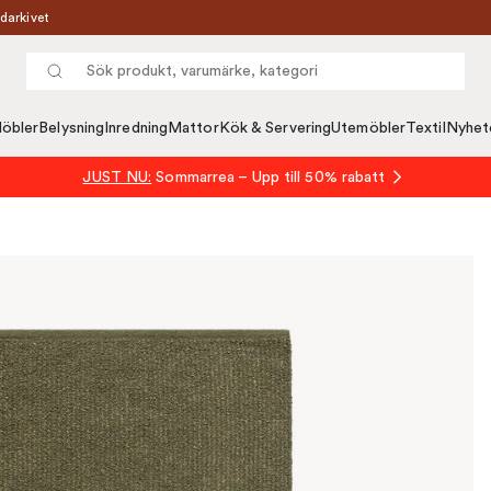
darkivet
öbler
Belysning
Inredning
Mattor
Kök & Servering
Utemöbler
Textil
Nyhet
JUST NU:
Sommarrea – Upp till 50% rabatt