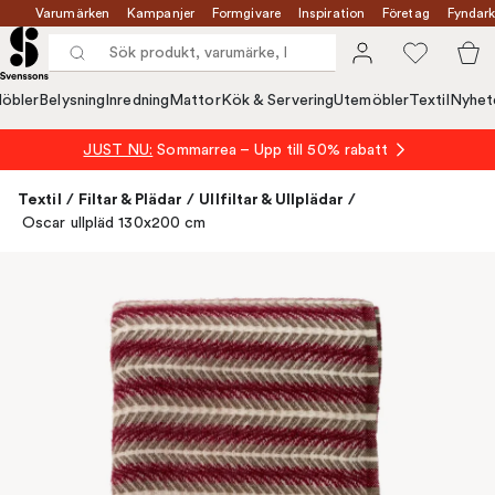
Varumärken
Kampanjer
Formgivare
Inspiration
Företag
Fyndark
öbler
Belysning
Inredning
Mattor
Kök & Servering
Utemöbler
Textil
Nyhet
JUST NU:
Sommarrea – Upp till 50% rabatt
Textil
/
Filtar & Plädar
/
Ullfiltar & Ullplädar
/
Oscar ullpläd 130x200 cm