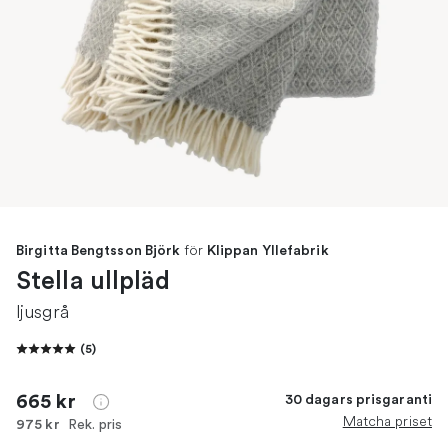
för
Birgitta Bengtsson Björk
Klippan Yllefabrik
Stella ullpläd
ljusgrå
(
5
)
665 kr
30 dagars prisgaranti
Matcha priset
Rek. pris
975 kr