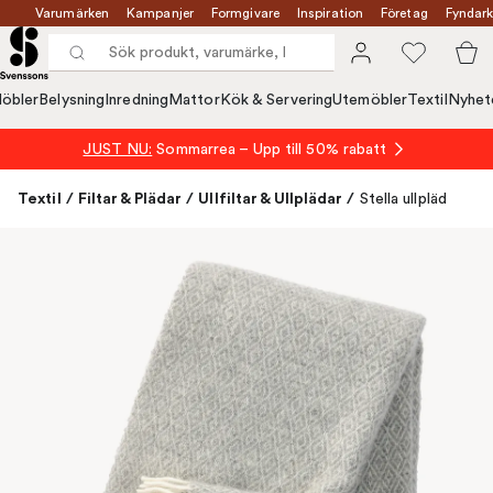
Varumärken
Kampanjer
Formgivare
Inspiration
Företag
Fyndark
öbler
Belysning
Inredning
Mattor
Kök & Servering
Utemöbler
Textil
Nyhet
JUST NU:
Sommarrea – Upp till 50% rabatt
Textil
/
Filtar & Plädar
/
Ullfiltar & Ullplädar
/
Stella ullpläd