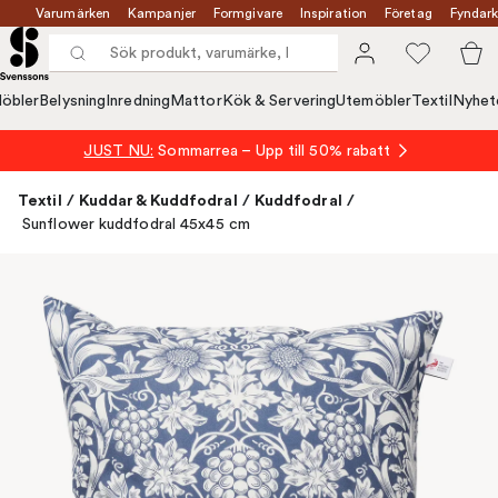
Varumärken
Kampanjer
Formgivare
Inspiration
Företag
Fyndark
öbler
Belysning
Inredning
Mattor
Kök & Servering
Utemöbler
Textil
Nyhet
JUST NU:
Sommarrea – Upp till 50% rabatt
Textil
/
Kuddar & Kuddfodral
/
Kuddfodral
/
Sunflower kuddfodral 45x45 cm