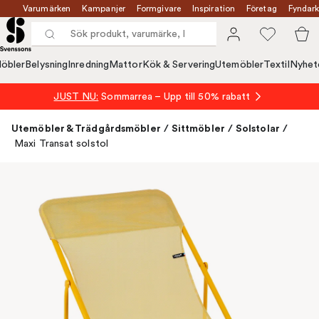
Varumärken
Kampanjer
Formgivare
Inspiration
Företag
Fyndark
öbler
Belysning
Inredning
Mattor
Kök & Servering
Utemöbler
Textil
Nyhet
JUST NU:
Sommarrea – Upp till 50% rabatt
Utemöbler & Trädgårdsmöbler
/
Sittmöbler
/
Solstolar
/
Maxi Transat solstol