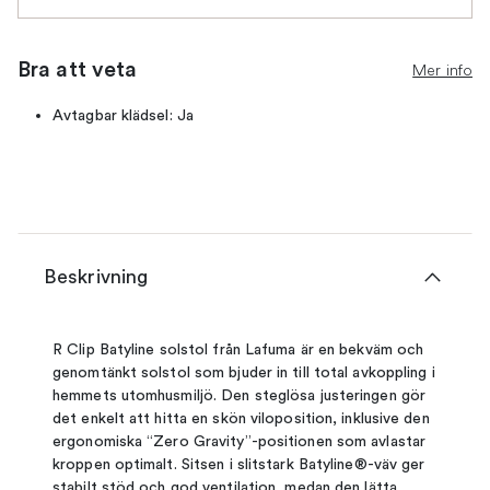
Bra att veta
Mer info
Avtagbar klädsel: Ja
Beskrivning
R Clip Batyline solstol från Lafuma är en bekväm och
genomtänkt solstol som bjuder in till total avkoppling i
hemmets utomhusmiljö. Den steglösa justeringen gör
det enkelt att hitta en skön viloposition, inklusive den
ergonomiska “Zero Gravity”-positionen som avlastar
kroppen optimalt. Sitsen i slitstark Batyline®-väv ger
stabilt stöd och god ventilation, medan den lätta