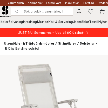
Varumärken
Kampanjer
Formgivare
Inspiration
Företag
Fyndark
öbler
Belysning
Inredning
Mattor
Kök & Servering
Utemöbler
Textil
Nyhet
JUST NU:
Sommarrea – Upp till 50% rabatt
Utemöbler & Trädgårdsmöbler
/
Sittmöbler
/
Solstolar
/
R Clip Batyline solstol