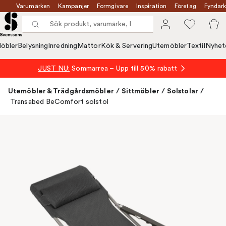
Varumärken
Kampanjer
Formgivare
Inspiration
Företag
Fyndark
öbler
Belysning
Inredning
Mattor
Kök & Servering
Utemöbler
Textil
Nyhet
JUST NU:
Sommarrea – Upp till 50% rabatt
Utemöbler & Trädgårdsmöbler
/
Sittmöbler
/
Solstolar
/
Transabed BeComfort solstol