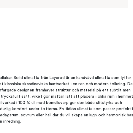
öllakan Solid ullmatta från Layered är en handvävd ullmatta som lyfter
et klassiska skandinaviska hantverket i en ren och modern tolkning. De
nfärgade designen framhäver struktur och material på ett subtilt men
ttrycksfullt sätt, vilket gör mattan lätt att placera i olika rum i hemmet
illverkad i 100 % ull med bomullsvarp ger den både slitstyrka och
aturlig komfort under fötterna. En tidlös ullmatta som passar perfekt 
ardagsrum, sovrum eller hall där du vill skapa en lugn och harmonisk bas
in inredning.