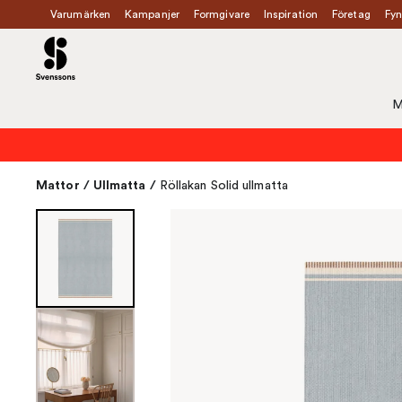
Varumärken
Kampanjer
Formgivare
Inspiration
Företag
Fyn
M
Mattor
/
Ullmatta
/
Röllakan Solid ullmatta