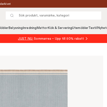
darkivet
öbler
Belysning
Inredning
Mattor
Kök & Servering
Utemöbler
Textil
Nyhet
JUST NU:
Sommarrea – Upp till 50% rabatt