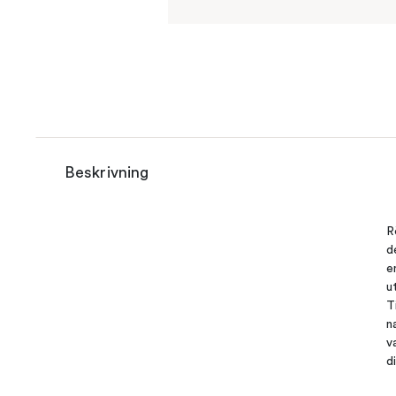
Beskrivning
R
d
e
u
T
n
v
d