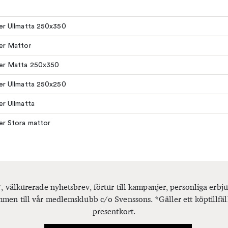
ler Ullmatta 250x350
ler Mattor
ler Matta 250x350
ler Ullmatta 250x250
ler Ullmatta
ler Stora mattor
, välkurerade nyhetsbrev, förtur till kampanjer, personliga er
men till vår medlemsklubb c/o Svenssons. *Gäller ett köptillfäl
presentkort.