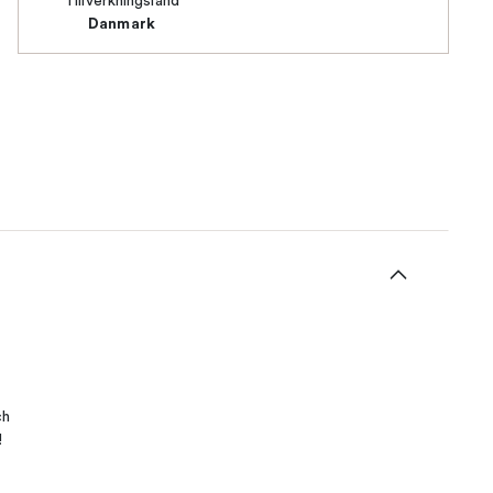
Tillverkningsland
Danmark
ch
!