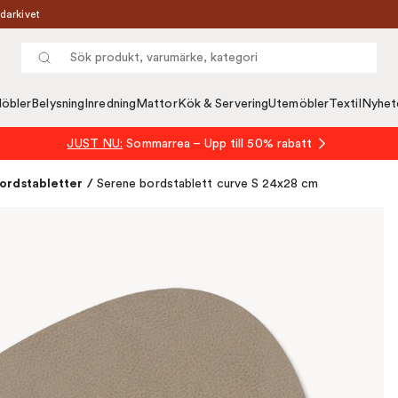
darkivet
öbler
Belysning
Inredning
Mattor
Kök & Servering
Utemöbler
Textil
Nyhet
JUST NU:
Sommarrea – Upp till 50% rabatt
ordstabletter
/
Serene bordstablett curve S 24x28 cm