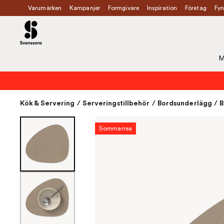
Varumärken
Kampanjer
Formgivare
Inspiration
Företag
Fyn
M
Kök & Servering
/
Serveringstillbehör
/
Bordsunderlägg
/
B
Sommarrea