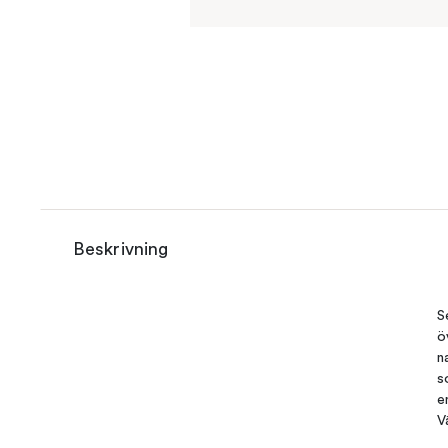
Beskrivning
S
ö
n
s
e
V