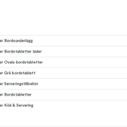
ler Bordsunderlägg
ler Bordstabletter läder
ler Ovala bordstabletter
ler Grå bordstablett
ler Serveringstillbehör
ler Bordstabletter
ler Kök & Servering