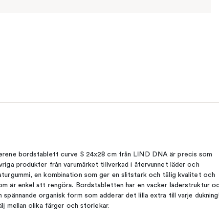
erene bordstablett curve S 24x28 cm från LIND DNA är precis som
vriga produkter från varumärket tillverkad i återvunnet läder och
aturgummi, en kombination som ger en slitstark och tålig kvalitet och
om är enkel att rengöra. Bordstabletten har en vacker läderstruktur o
n spännande organisk form som adderar det lilla extra till varje dukning
älj mellan olika färger och storlekar.