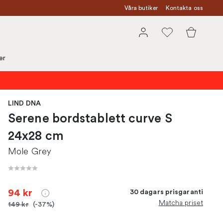
Våra butiker
Kontakta oss
er
LIND DNA
Serene bordstablett curve S
24x28 cm
Mole Grey
94 kr
30 dagars prisgaranti
Matcha priset
149 kr
(-37%)