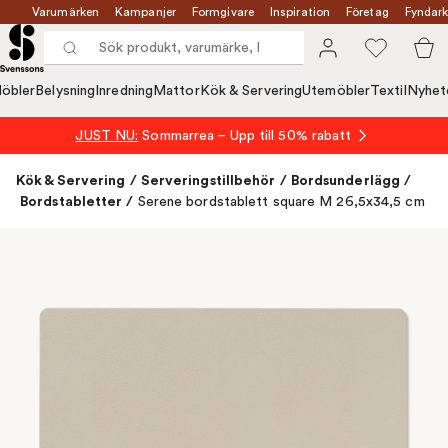
Varumärken
Kampanjer
Formgivare
Inspiration
Företag
Fyndark
öbler
Belysning
Inredning
Mattor
Kök & Servering
Utemöbler
Textil
Nyhet
JUST NU:
Sommarrea – Upp till 50% rabatt
Kök & Servering
/
Serveringstillbehör
/
Bordsunderlägg
/
Bordstabletter
/
Serene bordstablett square M 26,5x34,5 cm