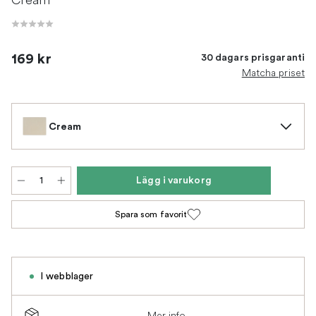
169 kr
30 dagars prisgaranti
Matcha priset
Cream
Lägg i varukorg
Spara som favorit
I webblager
Mer info