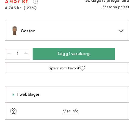
3 457 kr
30 dagars prisgaranti
Matcha priset
4 745 kr
(-27%)
Corten
Lägg i varukorg
Spara som favorit
I webblager
Mer info