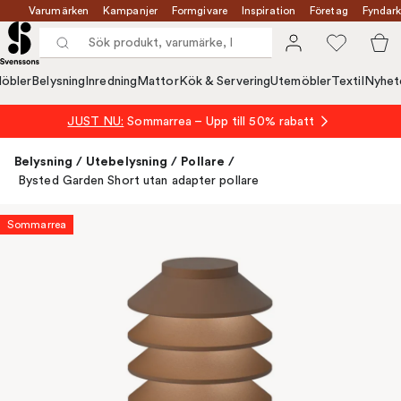
Varumärken
Kampanjer
Formgivare
Inspiration
Företag
Fyndark
öbler
Belysning
Inredning
Mattor
Kök & Servering
Utemöbler
Textil
Nyhet
JUST NU:
Sommarrea – Upp till 50% rabatt
Belysning
/
Utebelysning
/
Pollare
/
Bysted Garden Short utan adapter pollare
Sommarrea